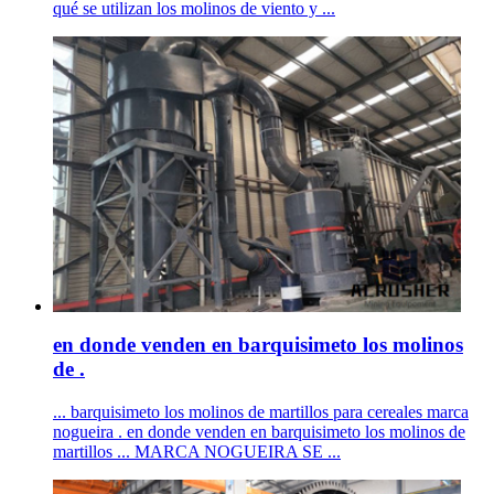
qué se utilizan los molinos de viento y ...
en donde venden en barquisimeto los molinos
de .
... barquisimeto los molinos de martillos para cereales marca
nogueira . en donde venden en barquisimeto los molinos de
martillos ... MARCA NOGUEIRA SE ...