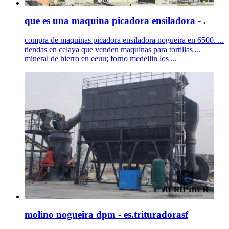
que es una maquina picadora ensiladora - .
compra de maquinas picadora ensiladora nogueira en 6500. ...
tiendas en celaya que venden maquinas para tortillas ...
mineral de hierro en eeuu; forno medellin los ...
molino nogueira dpm - es.trituradorasf