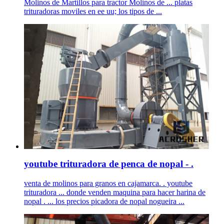
Molinos de Martillos para tractor Molinos de ... platas
trituradoras moviles en ee uu; los tipos de ...
youtube trituradora de penca de nopal - .
venta de molinos para granos en cajamarca. . youtube
trituradora ... donde venden maquina para hacer harina de
nopal . ... los precios picadora de nopal nogueira ...