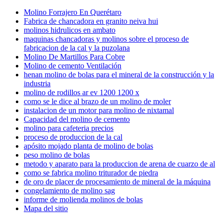
Molino Forrajero En Querétaro
Fabrica de chancadora en granito neiva hui
molinos hidrulicos en ambato
maquinas chancadoras y molinos sobre el proceso de
fabricacion de la cal y la puzolana
Molino De Martillos Para Cobre
Molino de cemento Ventilación
henan molino de bolas para el mineral de la construcción y la
industria
molino de rodillos ar ev 1200 1200 x
como se le dice al brazo de un molino de moler
instalacion de un motor para molino de nixtamal
Capacidad del molino de cemento
molino para cafeteria precios
proceso de produccion de la cal
apósito mojado planta de molino de bolas
peso molino de bolas
metodo y aparato para la produccion de arena de cuarzo de al
como se fabrica molino triturador de piedra
de oro de placer de procesamiento de mineral de la máquina
congelamiento de molino sag
informe de molienda molinos de bolas
Mapa del sitio