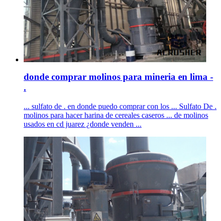
donde comprar molinos para mineria en lima -
.
... sulfato de . en donde puedo comprar con los ... Sulfato De .
molinos para hacer harina de cereales caseros ... de molinos
usados en cd juarez ¿donde venden ...