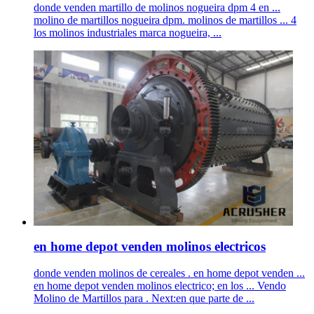
donde venden martillo de molinos nogueira dpm 4 en ...
molino de martillos nogueira dpm. molinos de martillos ... 4
los molinos industriales marca nogueira, ...
en home depot venden molinos electricos
donde venden molinos de cereales . en home depot venden ...
en home depot venden molinos electrico; en los ... Vendo
Molino de Martillos para . Next:en que parte de ...