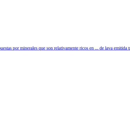
estas por minerales que son relativamente ricos en ... de lava emitida tr