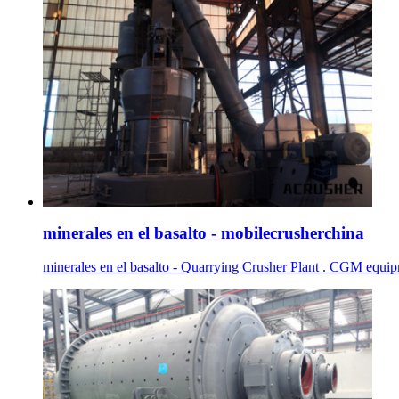
minerales en el basalto - mobilecrusherchina
minerales en el basalto - Quarrying Crusher Plant . CGM equip