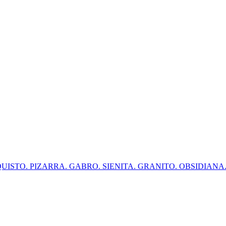
QUISTO. PIZARRA. GABRO. SIENITA. GRANITO. OBSIDIANA. ... cant