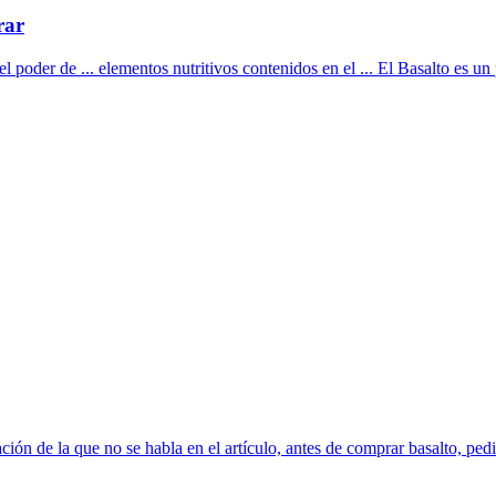
rar
poder de ... elementos nutritivos contenidos en el ... El Basalto es un p
ión de la que no se habla en el artículo, antes de comprar basalto, pedi