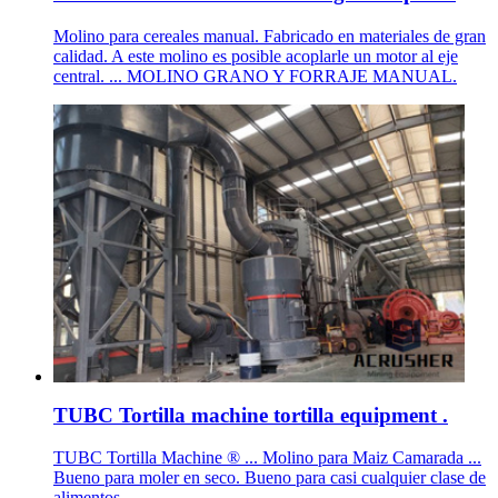
Molino para cereales manual. Fabricado en materiales de gran
calidad. A este molino es posible acoplarle un motor al eje
central. ... MOLINO GRANO Y FORRAJE MANUAL.
TUBC Tortilla machine tortilla equipment .
TUBC Tortilla Machine ® ... Molino para Maiz Camarada ...
Bueno para moler en seco. Bueno para casi cualquier clase de
alimentos.