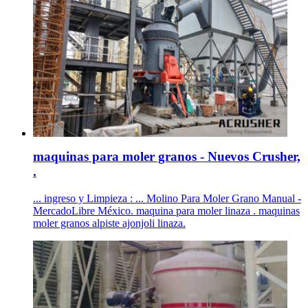
maquinas para moler granos - Nuevos Crusher,
.
... ingreso y Limpieza : ... Molino Para Moler Grano Manual -
MercadoLibre México. maquina para moler linaza . maquinas
moler granos alpiste ajonjoli linaza.