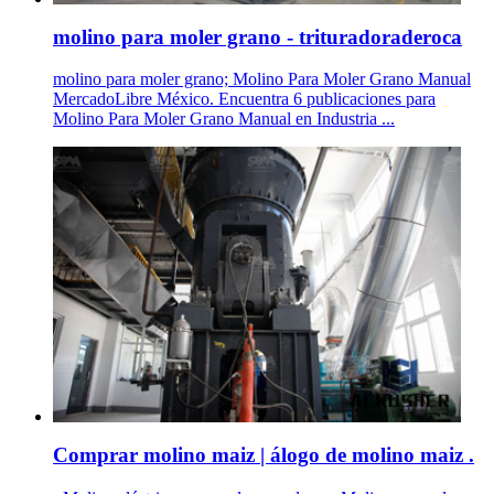
molino para moler grano - trituradoraderoca
molino para moler grano; Molino Para Moler Grano Manual
MercadoLibre México. Encuentra 6 publicaciones para
Molino Para Moler Grano Manual en Industria ...
Comprar molino maiz | álogo de molino maiz .