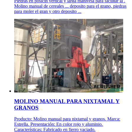
Piedras en posicin vertical y larga manivela para facilitar la .
Molino manual de cereales ... deposito para el grano, piedras
para moler el gran y otro deposito ...
MOLINO MANUAL PARA NIXTAMAL Y
GRANOS
Producto: Molino manual para nixtamal y granos. Marca:
Estrella. Presentación: En color rojo y aluminio.
Características: Fabricado en fierro vaciado.