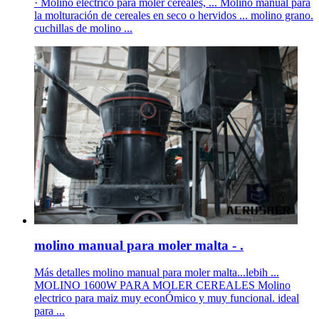
· Molino eléctrico para moler cereales, ... Molino manual para
la molturación de cereales en seco o hervidos ... molino grano.
cuchillas de molino ...
molino manual para moler malta - .
Más detalles molino manual para moler malta...lebih ...
MOLINO 1600W PARA MOLER CEREALES Molino
electrico para maiz muy econÓmico y muy funcional. ideal
para ...