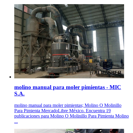
molino manual para moler pimientas - MIC
S.A.
molino manual para moler pimientas; Molino O Molinillo
Para Pimienta MercadoLibre México. Encuentra 19
publicaciones para Molino O Molinillo Para Pimienta Molino
...