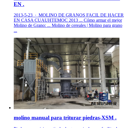
EN .
2013-5-23 · MOLINO DE GRANOS FACIL DE HACER
EN CASA CUAUHTEMOC 2013 ... Cómo armar el mejor
Molino de Grano: ... Molino de cereales | Molino para grano
...
molino manual para triturar piedras-XSM .