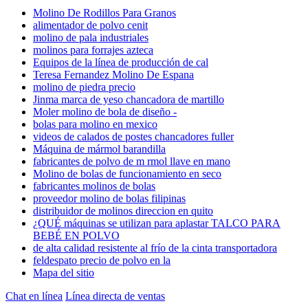
Molino De Rodillos Para Granos
alimentador de polvo cenit
molino de pala industriales
molinos para forrajes azteca
Equipos de la línea de producción de cal
Teresa Fernandez Molino De Espana
molino de piedra precio
Jinma marca de yeso chancadora de martillo
Moler molino de bola de diseño -
bolas para molino en mexico
videos de calados de postes chancadores fuller
Máquina de mármol barandilla
fabricantes de polvo de m rmol llave en mano
Molino de bolas de funcionamiento en seco
fabricantes molinos de bolas
proveedor molino de bolas filipinas
distribuidor de molinos direccion en quito
¿QUÉ máquinas se utilizan para aplastar TALCO PARA
BEBÉ EN POLVO
de alta calidad resistente al frío de la cinta transportadora
feldespato precio de polvo en la
Mapa del sitio
Chat en línea
Línea directa de ventas