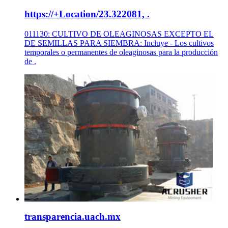
https://+Location/23.322081, .
011130: CULTIVO DE OLEAGINOSAS EXCEPTO EL
DE SEMILLAS PARA SIEMBRA: Incluye - Los cultivos
temporales o permanentes de oleaginosas para la producción
de .
transparencia.uach.mx