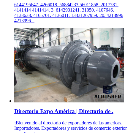
6144195647. 4266018. 56884233 56011858. 2017781.
4141414 4141414. 3. 6142931241. 31050. 4107646.
4138638. 4165701. 4136011. 13331267959. 20. 4213996
4213996. .
Directorio Expo América | Directorio de .
¡Bienvenido al directorio de exportadores de las americas.
Importadores, Exportadores y servicios de comercio exterior