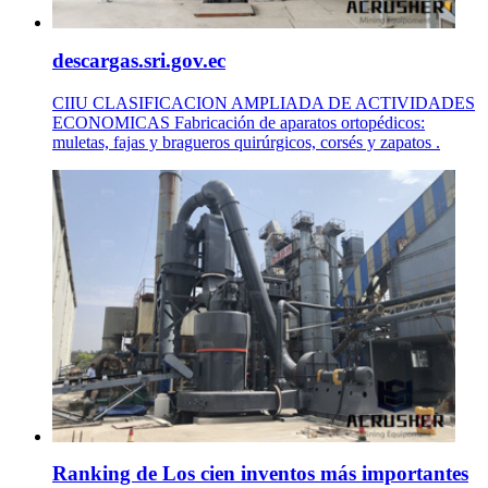
descargas.sri.gov.ec
CIIU CLASIFICACION AMPLIADA DE ACTIVIDADES
ECONOMICAS Fabricación de aparatos ortopédicos:
muletas, fajas y bragueros quirúrgicos, corsés y zapatos .
Ranking de Los cien inventos más importantes