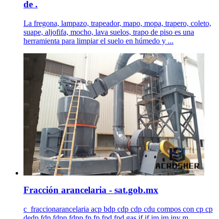
de .
La fregona, lampazo, trapeador, mapo, mopa, trapero, coleto,
suape, aljofifa, mocho, lava suelos, trapo de piso es una
herramienta para limpiar el suelo en húmedo y ...
Fracción arancelaria - sat.gob.mx
c_fraccionarancelaria acp bdp cdp cdp cdu compos con cp cp
dedp fdp fdpp fdpp fp fp fpd fpd gas if if im im inv m