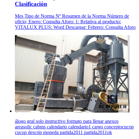
Clasificación
Mes Tipo de Norma Nº Resumen de la Norma Número de
oficio; Enero: Consulta Aforo: 1: Relativa al producto:
VITALUX PLUS: Word Descargar: Febrero: Consulta Aforo
álogo gral solo instructivo formato para llenar anexos
areasolic cabms calendario calendario1 cargo conceptocucop
cucop descrip moneda partida2011 partida2011ok