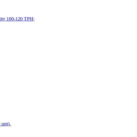
acity 100-120 TPH;
0 µm).