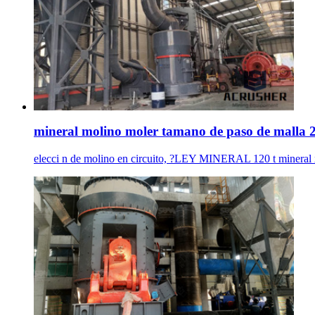
mineral molino moler tamano de paso de malla 
elecci n de molino en circuito, ?LEY MINERAL 120 t mineral x 