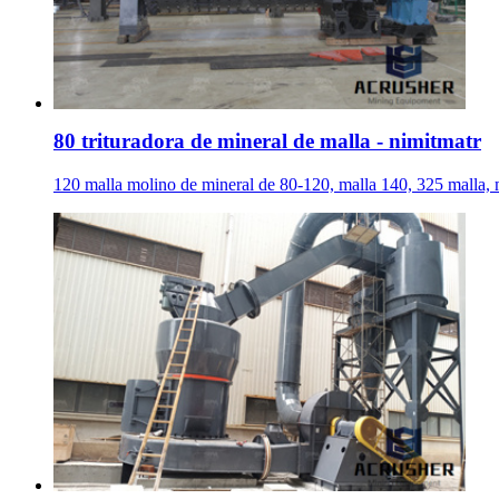
80 trituradora de mineral de malla - nimitmatr
120 malla molino de mineral de 80-120, malla 140, 325 malla, m