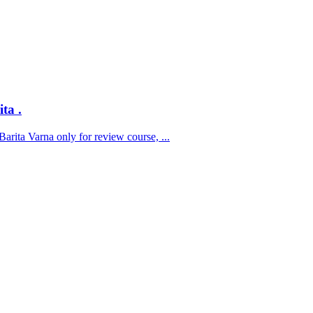
ta .
ta Varna only for review course, ...