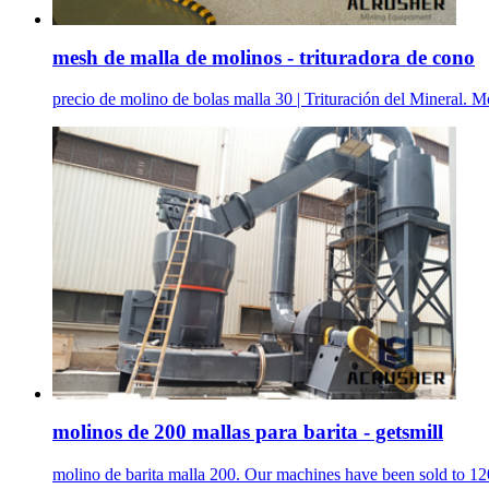
mesh de malla de molinos - trituradora de cono
precio de molino de bolas malla 30 | Trituración del Minera
molinos de 200 mallas para barita - getsmill
molino de barita malla 200. Our machines have been sold to 120 .