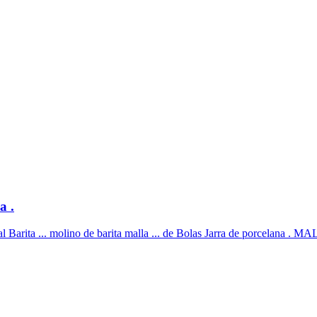
a .
l Barita ... molino de barita malla ... de Bolas Jarra de porcelana . MA