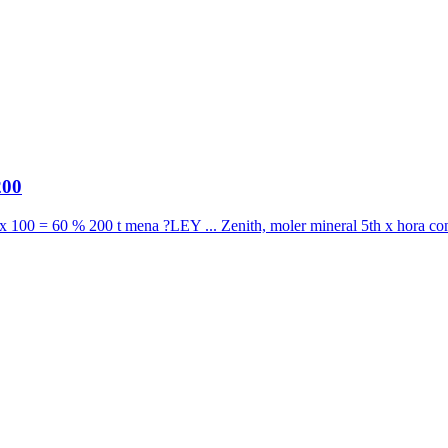
200
100 = 60 % 200 t mena ?LEY ... Zenith, moler mineral 5th x hora con 