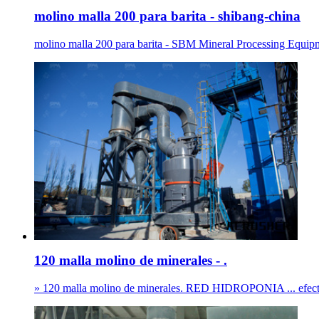
molino malla 200 para barita - shibang-china
molino malla 200 para barita - SBM Mineral Processing Equipme
120 malla molino de minerales - .
» 120 malla molino de minerales. RED HIDROPONIA ... efecto de