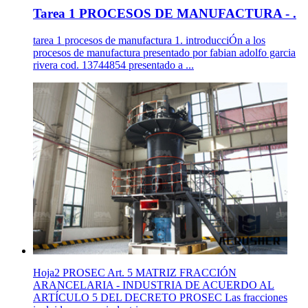
Tarea 1 PROCESOS DE MANUFACTURA - .
tarea 1 procesos de manufactura 1. introducciÓn a los
procesos de manufactura presentado por fabian adolfo garcia
rivera cod. 13744854 presentado a ...
Hoja2 PROSEC Art. 5 MATRIZ FRACCIÓN
ARANCELARIA - INDUSTRIA DE ACUERDO AL
ARTÍCULO 5 DEL DECRETO PROSEC Las fracciones