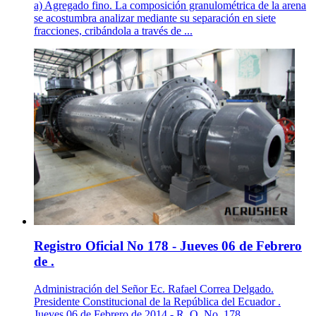
a) Agregado fino. La composición granulométrica de la arena
se acostumbra analizar mediante su separación en siete
fracciones, cribándola a través de ...
Registro Oficial No 178 - Jueves 06 de Febrero
de .
Administración del Señor Ec. Rafael Correa Delgado.
Presidente Constitucional de la República del Ecuador .
Jueves 06 de Febrero de 2014 - R. O. No. 178