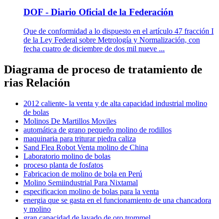
DOF - Diario Oficial de la Federación
Que de conformidad a lo dispuesto en el artículo 47 fracción I
de la Ley Federal sobre Metrología y Normalización, con
fecha cuatro de diciembre de dos mil nueve ...
Diagrama de proceso de tratamiento de
rias Relación
2012 caliente- la venta y de alta capacidad industrial molino
de bolas
Molinos De Martillos Moviles
automática de grano pequeño molino de rodillos
maquinaria para triturar piedra caliza
Sand Flea Robot Venta molino de China
Laboratorio molino de bolas
proceso planta de fosfatos
Fabricacion de molino de bola en Perú
Molino Semiindustrial Para Nixtamal
especificacion molino de bolas para la venta
energia que se gasta en el funcionamiento de una chancadora
y molino
gran capacidad de lavado de oro trommel