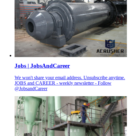
Jobs | JobsAndCareer
We won't share your email address. Unsubscribe anytime.
JOBS and CAREER - weekly newsletter - Follow
@JobsandCareer