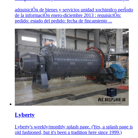
adquisiciÓn de bienes y servicios unidad xochimilco perÍodo
de la informaciÓn enero-diciembre 2013 : requisiciÓn:
pedido: estado del pedido: fecha de fincamiento ...
Lyberty
Lyberty's weekly/monthly splash page. (Yes, a splash page is
old fashioned, but it's been a tradition here since 1999.)