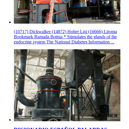
(10717) Dickwalker (14872) Hoher List (16666) Liroma
Bookmark Ramada Botnia * Stimulates the glands of the
endocrine system The National Diabetes Information ...