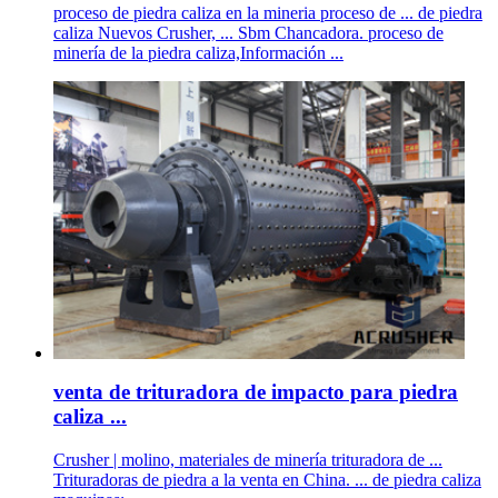
proceso de piedra caliza en la mineria proceso de ... de piedra
caliza Nuevos Crusher, ... Sbm Chancadora. proceso de
minería de la piedra caliza,Información ...
venta de trituradora de impacto para piedra
caliza ...
Crusher | molino, materiales de minería trituradora de ...
Trituradoras de piedra a la venta en China. ... de piedra caliza