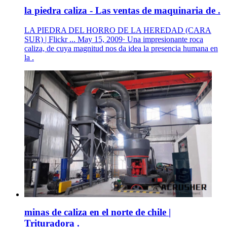
la piedra caliza - Las ventas de maquinaria de .
LA PIEDRA DEL HORRO DE LA HEREDAD (CARA
SUR) | Flickr ... May 15, 2009· Una impresionante roca
caliza, de cuya magnitud nos da idea la presencia humana en
la .
minas de caliza en el norte de chile |
Trituradora .