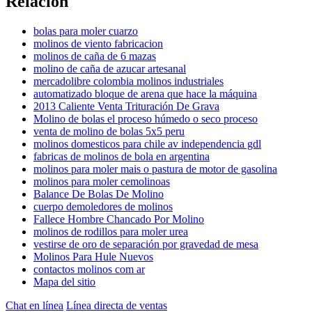
Relación
bolas para moler cuarzo
molinos de viento fabricacion
molinos de caña de 6 mazas
molino de caña de azucar artesanal
mercadolibre colombia molinos industriales
automatizado bloque de arena que hace la máquina
2013 Caliente Venta Trituración De Grava
Molino de bolas el proceso húmedo o seco proceso
venta de molino de bolas 5x5 peru
molinos domesticos para chile av independencia gdl
fabricas de molinos de bola en argentina
molinos para moler mais o pastura de motor de gasolina
molinos para moler cemolinoas
Balance De Bolas De Molino
cuerpo demoledores de molinos
Fallece Hombre Chancado Por Molino
molinos de rodillos para moler urea
vestirse de oro de separación por gravedad de mesa
Molinos Para Hule Nuevos
contactos molinos com ar
Mapa del sitio
Chat en línea
Línea directa de ventas