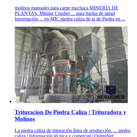
molinos manuales para carne machaca MINERÍA DE
PLANTAS. Mining Crusher ... para harina de tamal
Información ... en MIC piedra caliza de la de Piedra en ...
Trituracion De Piedra Caliza | Trituradora y
Molinos
La piedra caliza de trituración línea de producción. ... piedra
caliza | Información técnica y comercial | QuimiNet.