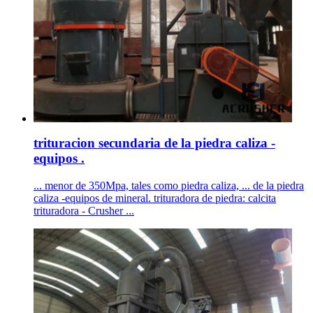
trituracion secundaria de la piedra caliza -
equipos .
... menor de 350Mpa, tales como piedra caliza, ... de la piedra
caliza -equipos de mineral. trituradora de piedra: calcita
trituradora - Crusher ...