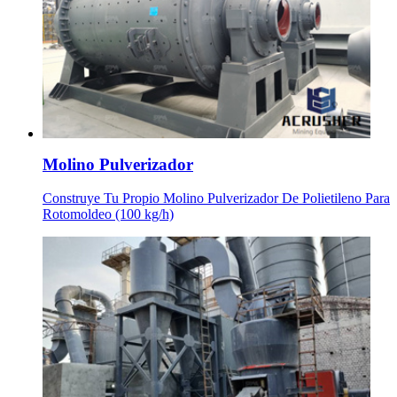
Molino Pulverizador
Construye Tu Propio Molino Pulverizador De Polietileno Para
Rotomoldeo (100 kg/h)