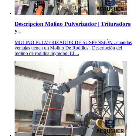
Descripcion Molino Pulverizador | Trituradora
y .
MOLINO PULVERIZADOR DE SUSPENSIÓN . cuandas
ventajas tienen un Molino De Rodillos . Descripción del
molino de rodillos raymond: El ...