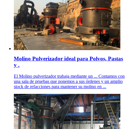
Molino Pulverizador ideal para Polvos, Pastas
y .
El Molino pulverizador trabaja mediante un ... Contamos con
una sala de pruebas que ponemos a sus órdenes y un amplio
stock de refacciones para mantener su molino en ...