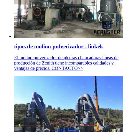
tipos de molino pulverizador - linkek
El molino pulverizador de piedras,chancadoras,líneas de
producción de Zenith tiene incomparables calidades y
ventajas de precios. CONTACTO>>