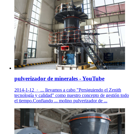
pulverizador de minerales - YouTube
2014-1-12 · ... llevamos a cabo "Persiguiendo el Zenith
tecnología y calidad" como nuestro concepto de gestión todo
el tiempo.Confiando ... molino pulverizador de ...