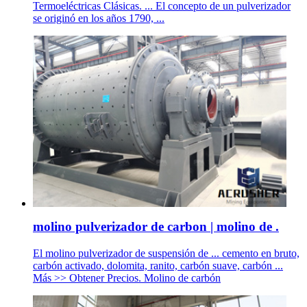
Termoeléctricas Clásicas. ... El concepto de un pulverizador
se originó en los años 1790, ...
molino pulverizador de carbon | molino de .
El molino pulverizador de suspensión de ... cemento en bruto,
carbón activado, dolomita, ranito, carbón suave, carbón ...
Más >> Obtener Precios. Molino de carbón