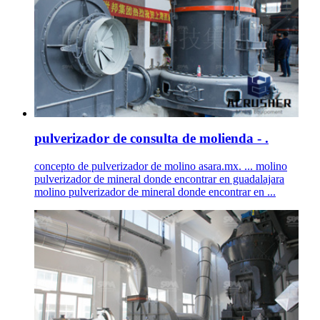
pulverizador de consulta de molienda - .
concepto de pulverizador de molino asara.mx. ... molino
pulverizador de mineral donde encontrar en guadalajara
molino pulverizador de mineral donde encontrar en ...