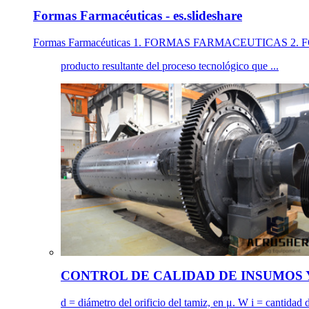
Formas Farmacéuticas - es.slideshare
Formas Farmacéuticas 1. FORMAS FARMACEUTICAS 
producto resultante del proceso tecnológico que ...
CONTROL DE CALIDAD DE INSUMOS Y
d = diámetro del orificio del tamiz, en μ. W i = cantidad d