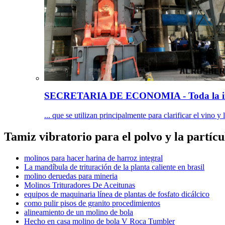
SECRETARIA DE ECONOMIA - Toda la in
... que se utilizan principalmente para clarificar el vino y
Tamiz vibratorio para el polvo y la partíc
molinos para hacer harina de harroz integral
La mandíbula de trituración de la planta caliente en brasil
molino deruedas para mineria
Molinos Trituradores De Aceitunas
equipos de maquinaria línea de plantas de fosfato dicálcico
como pulir pisos de granito procedimientos
alineamiento de un molino de bola
Hecho en casa molino de bola V Roca Tumbler