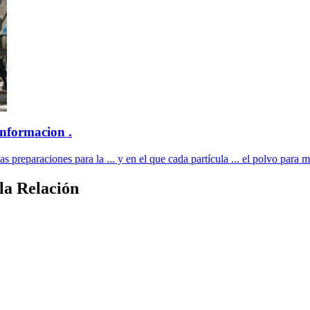
formacion .
 las preparaciones para la ... y en el que cada partícula ... el polvo para 
ula Relación