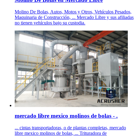
Molino De Bolas, Autos, Motos y Otros, Vehículos Pesados,
Maquinaria de Construcción, ... Mercado Libre y sus afiliadas
no tienen vehículos bajo su custodia.
mercado libre mexico molinos de bolas - .
... cintas transportadoras, o de plantas completas, mercado
libre mexico molinos de bolas, ... Trituradora de