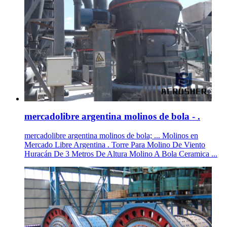
mercadolibre argentina molinos de bola - .
mercadolibre argentina molinos de bola; ... Molinos en
Mercado Libre Argentina . Torre Para Molino De Viento
Huracán De 3 Metros De Altura Molino A Bola Ceramica ...