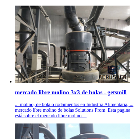
mercado libre molino 3x3 de bolas - getsmill
... molino, de bola o rodamientos en Industria Alimentaria, ...
mercado libre molino de bolas Solutions From .Esta página
está sobre el mercado libre molino ...