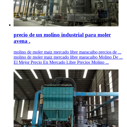
precio de un molino industrial para moler
avena .
molino de moler maiz mercado libre maracaibo,precios de ...
molino de moler maiz mercado libre maracaibo Molino De ...
El Mejor Precio En Mercado Libre Precios Molino ...