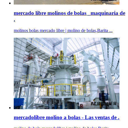
mercado libre molinos de bolas _maquinaria de
.
molinos bolas mercado libre | molino de bolas,Barita ...
mercadolibre molino a bolas - Las ventas de .