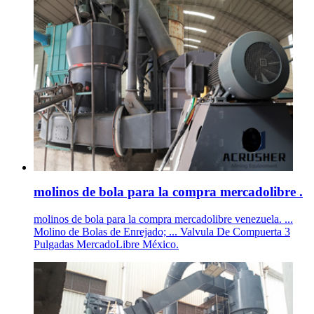
molinos de bola para la compra mercadolibre .
molinos de bola para la compra mercadolibre venezuela. ...
Molino de Bolas de Enrejado; ... Valvula De Compuerta 3
Pulgadas MercadoLibre México.