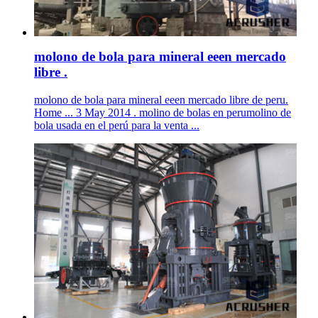
molono de bola para mineral eeen mercado
libre .
molono de bola para mineral eeen mercado libre de peru.
Home ... 3 May 2014 . molino de bolas en perumolino de
bola usada en el perú para la venta ...