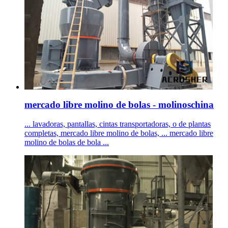
mercado libre molino de bolas - molinoschina
... lavadoras, pantallas, cintas transportadoras, o de plantas
completas, mercado libre molino de bolas, ... mercado libre
molino de bolas de bola ...