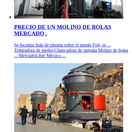
PRECIO DE UN MOLINO DE BOLAS
MERCADO .
Se localiza bola de plasma sobre el monte Fuji, se ...
Trituradora de piedra,Chancadora de quijada,Molino de bolas
... MercadoLibre México ...