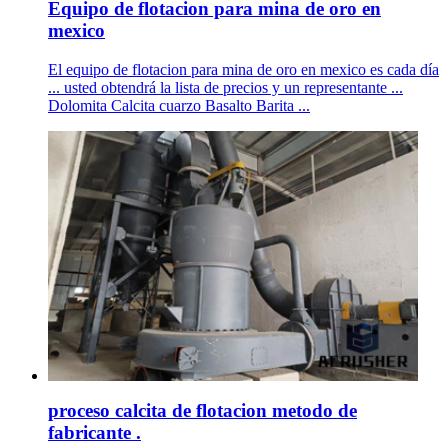
Equipo de flotacion para mina de oro en
mexico
El equipo de flotacion para mina de oro en mexico es cada día
... usted obtendrá la lista de precios y un representante ...
Dolomita Calcita cuarzo Basalto Barita ...
proceso calcita de flotacion metodo de
fabricante .