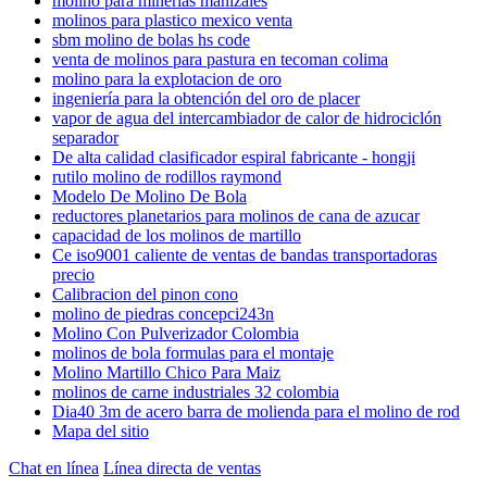
molino para minerias manizales
molinos para plastico mexico venta
sbm molino de bolas hs code
venta de molinos para pastura en tecoman colima
molino para la explotacion de oro
ingeniería para la obtención del oro de placer
vapor de agua del intercambiador de calor de hidrociclón
separador
De alta calidad clasificador espiral fabricante - hongji
rutilo molino de rodillos raymond
Modelo De Molino De Bola
reductores planetarios para molinos de cana de azucar
capacidad de los molinos de martillo
Ce iso9001 caliente de ventas de bandas transportadoras
precio
Calibracion del pinon cono
molino de piedras concepci243n
Molino Con Pulverizador Colombia
molinos de bola formulas para el montaje
Molino Martillo Chico Para Maiz
molinos de carne industriales 32 colombia
Dia40 3m de acero barra de molienda para el molino de rod
Mapa del sitio
Chat en línea
Línea directa de ventas