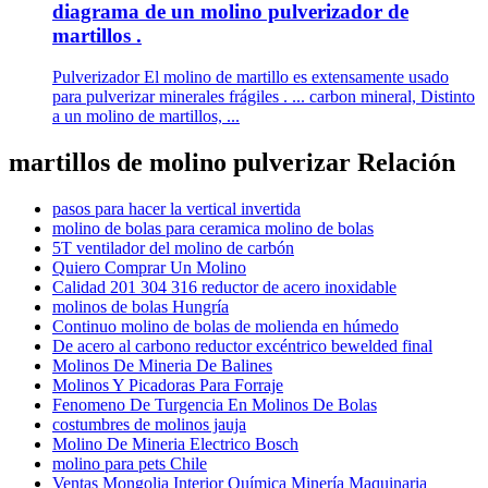
diagrama de un molino pulverizador de
martillos .
Pulverizador El molino de martillo es extensamente usado
para pulverizar minerales frágiles . ... carbon mineral, Distinto
a un molino de martillos, ...
martillos de molino pulverizar Relación
pasos para hacer la vertical invertida
molino de bolas para ceramica molino de bolas
5T ventilador del molino de carbón
Quiero Comprar Un Molino
Calidad 201 304 316 reductor de acero inoxidable
molinos de bolas Hungría
Continuo molino de bolas de molienda en húmedo
De acero al carbono reductor excéntrico bewelded final
Molinos De Mineria De Balines
Molinos Y Picadoras Para Forraje
Fenomeno De Turgencia En Molinos De Bolas
costumbres de molinos jauja
Molino De Mineria Electrico Bosch
molino para pets Chile
Ventas Mongolia Interior Química Minería Maquinaria