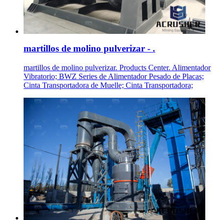
martillos de molino pulverizar - .
martillos de molino pulverizar. Products Center. Alimentador
Vibratorio; BWZ Series de Alimentador Pesado de Placas;
Cinta Transportadora de Muelle; Cinta Transportadora;