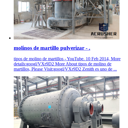
molinos de martillo pulverizar - .
tipos de molino de martillos - YouTube. 10 Feb 2014, More
details:googl/VXr9D2 More About tipos de molino de
martillos, Please Visit:googl/VXr9D2 Zenith es uno de ...