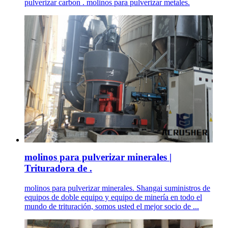
pulverizar carbon . molinos para pulverizar metales.
molinos para pulverizar minerales |
Trituradora de .
molinos para pulverizar minerales. Shangai suministros de
equipos de doble equipo y equipo de minería en todo el
mundo de trituración, somos usted el mejor socio de ...