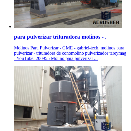
para pulverizar trituradora molinos - .
Molinos Para Pulverizar - GME - gabriel-tech. molinos para
pulverizar - trituradora de conomolino pulverizador tareymag
- YouTube. 200955 Molino para pulverizar ...