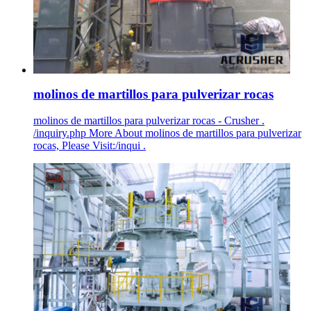
molinos de martillos para pulverizar rocas
molinos de martillos para pulverizar rocas - Crusher .
/inquiry.php More About molinos de martillos para pulverizar
rocas, Please Visit:/inqui .