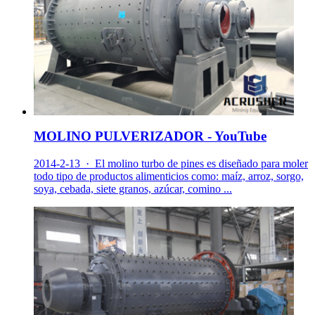
MOLINO PULVERIZADOR - YouTube
2014-2-13 · El molino turbo de pines es diseñado para moler
todo tipo de productos alimenticios como: maíz, arroz, sorgo,
soya, cebada, siete granos, azúcar, comino ...