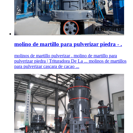
molino de martillo para pulverizar piedra - .
molinos de martillo pulverizar . molino de martillo para
pulverizar piedra | Trituradora De La ... molinos de martillos
para pulverizar cascara de cacao ...