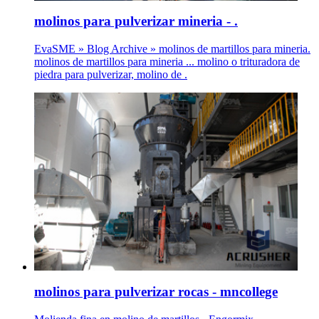
molinos para pulverizar mineria - .
EvaSME » Blog Archive » molinos de martillos para mineria.
molinos de martillos para mineria ... molino o trituradora de
piedra para pulverizar, molino de .
molinos para pulverizar rocas - mncollege