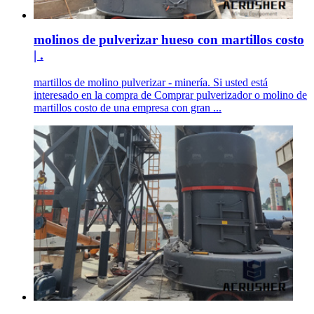
molinos de pulverizar hueso con martillos costo
| .
martillos de molino pulverizar - minería. Si usted está
interesado en la compra de Comprar pulverizador o molino de
martillos costo de una empresa con gran ...