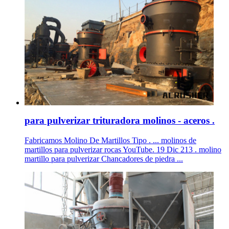
para pulverizar trituradora molinos - aceros .
Fabricamos Molino De Martillos Tipo . ... molinos de
martillos para pulverizar rocas YouTube. 19 Dic 213 . molino
martillo para pulverizar Chancadores de piedra ...