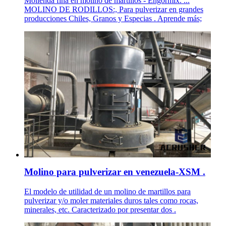
Molienda fina en molino de martillos - Engormix. ...
MOLINO DE RODILLOS:, Para pulverizar en grandes
producciones Chiles, Granos y Especias . Aprende más;
Molino para pulverizar en venezuela-XSM .
El modelo de utilidad de un molino de martillos para
pulverizar y/o moler materiales duros tales como rocas,
minerales, etc. Caracterizado por presentar dos .