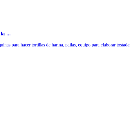
a ...
inas para hacer tortillas de harina, pailas, equipo para elaborar tostad