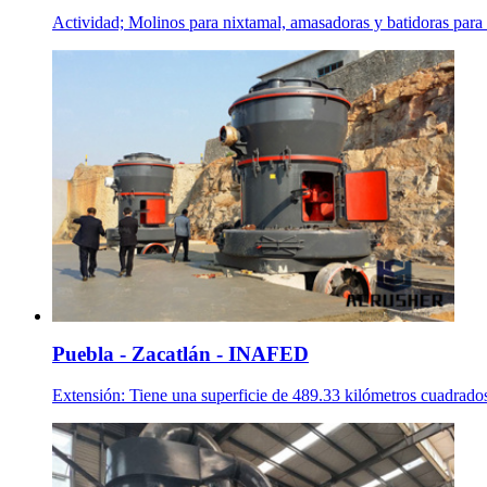
Actividad; Molinos para nixtamal, amasadoras y batidoras para h
Puebla - Zacatlán - INAFED
Extensión: Tiene una superficie de 489.33 kilómetros cuadrados