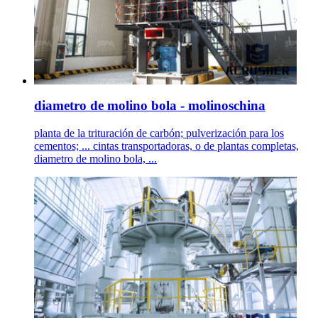
diametro de molino bola - molinoschina
planta de la trituración de carbón; pulverización para los
cementos; ... cintas transportadoras, o de plantas completas,
diametro de molino bola, ...