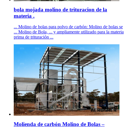
bola mojada molino de trituracion de la
materia .
... Molino de bolas para polvo de carbón: Molino de bolas se
... Molino de Bola, ... y ampliamente utilizado para la materia
prima de trituración ...
Molienda de carbón Molino de Bolas –