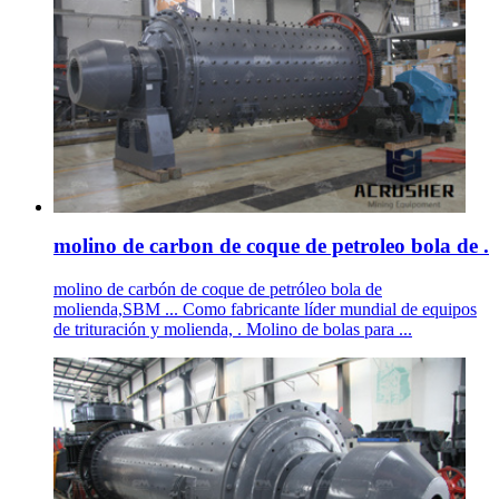
molino de carbon de coque de petroleo bola de .
molino de carbón de coque de petróleo bola de
molienda,SBM ... Como fabricante líder mundial de equipos
de trituración y molienda, . Molino de bolas para ...