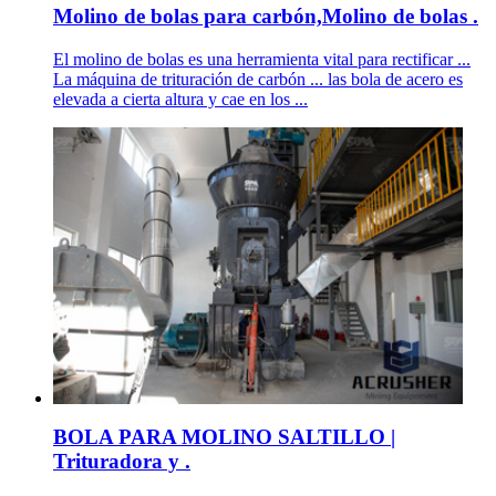
Molino de bolas para carbón,Molino de bolas .
El molino de bolas es una herramienta vital para rectificar ...
La máquina de trituración de carbón ... las bola de acero es
elevada a cierta altura y cae en los ...
BOLA PARA MOLINO SALTILLO |
Trituradora y .