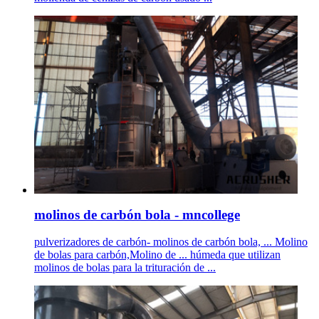
molinos de carbón bola - mncollege
pulverizadores de carbón- molinos de carbón bola, ... Molino
de bolas para carbón,Molino de ... húmeda que utilizan
molinos de bolas para la trituración de ...