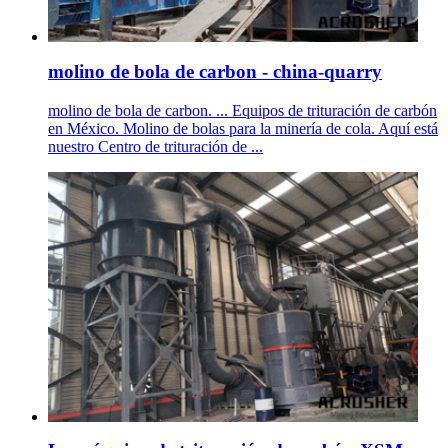
molino de bola de carbon - china-quarry
molino de bola de carbon. ... Equipos de trituración de carbón
en México. Molino de bolas para la minería de cola. Aquí está
nuestro Centro de trituración de ...