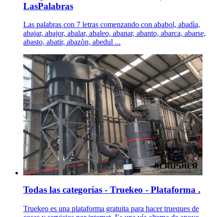
LasPalabras
Las palabras con 7 letras comenzando con ababol, abadìa,
abajar, abajor, abalar, abaleo, abanar, abanto, abarca, abarse,
abasto, abatir, abazòn, abedul ...
Todas las categorías - Truekeo - Plataforma .
Truekeo es una plataforma gratuita para hacer trueques de