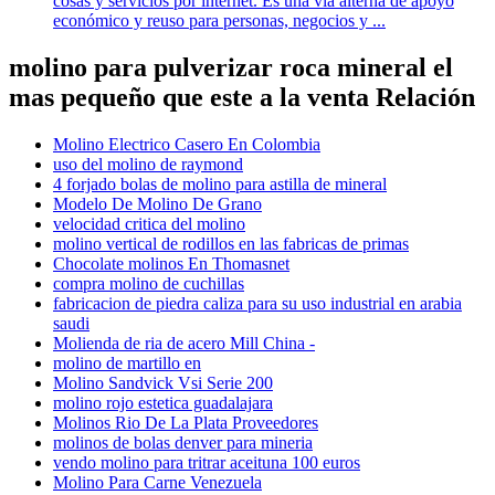
cosas y servicios por internet. Es una vía alterna de apoyo
económico y reuso para personas, negocios y ...
molino para pulverizar roca mineral el
mas pequeño que este a la venta Relación
Molino Electrico Casero En Colombia
uso del molino de raymond
4 forjado bolas de molino para astilla de mineral
Modelo De Molino De Grano
velocidad critica del molino
molino vertical de rodillos en las fabricas de primas
Chocolate molinos En Thomasnet
compra molino de cuchillas
fabricacion de piedra caliza para su uso industrial en arabia
saudi
Molienda de ria de acero Mill China -
molino de martillo en
Molino Sandvick Vsi Serie 200
molino rojo estetica guadalajara
Molinos Rio De La Plata Proveedores
molinos de bolas denver para mineria
vendo molino para tritrar aceituna 100 euros
Molino Para Carne Venezuela