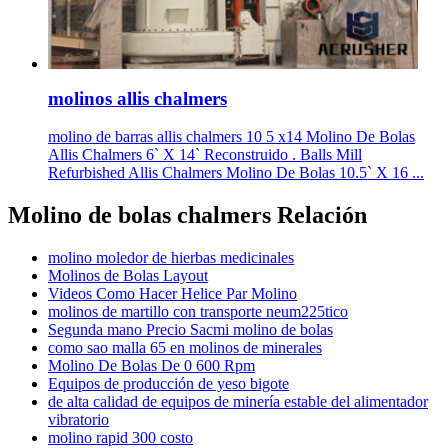
molinos allis chalmers
molino de barras allis chalmers 10 5 x14 Molino De Bolas
Allis Chalmers 6` X 14` Reconstruido . Balls Mill
Refurbished Allis Chalmers Molino De Bolas 10.5` X 16 ...
Molino de bolas chalmers Relación
molino moledor de hierbas medicinales
Molinos de Bolas Layout
Videos Como Hacer Helice Par Molino
molinos de martillo con transporte neum225tico
Segunda mano Precio Sacmi molino de bolas
como sao malla 65 en molinos de minerales
Molino De Bolas De 0 600 Rpm
Equipos de producción de yeso bigote
de alta calidad de equipos de minería estable del alimentador
vibratorio
molino rapid 300 costo