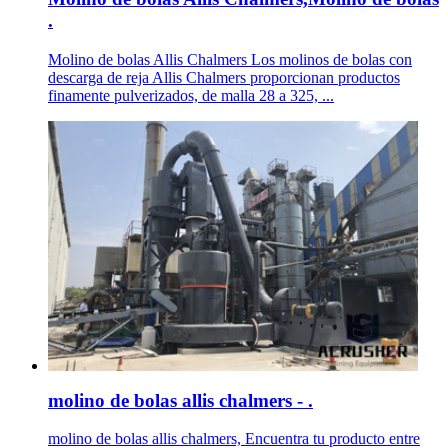
.
Molino de bolas Allis Chalmers Los molinos de bolas con
descarga de reja Allis Chalmers proporcionan productos
finamente pulverizados, de malla 28 a 325, ...
molino de bolas allis chalmers - .
molino de bolas allis chalmers, Encuentra tu producto entre