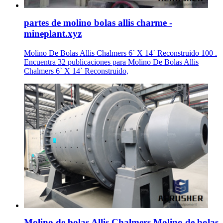
partes de molino bolas allis charme -
mineplant.xyz
Molino De Bolas Allis Chalmers 6` X 14` Reconstruido 100 .
Encuentra 32 publicaciones para Molino De Bolas Allis
Chalmers 6` X 14` Reconstruido,
Molino de bolas Allis Chalmers,Molino de bolas