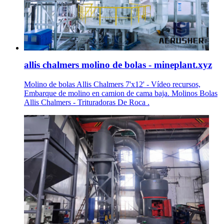
allis chalmers molino de bolas - mineplant.xyz
Molino de bolas Allis Chalmers 7'x12' - Vídeo recursos,
Embarque de molino en camion de cama baja. Molinos Bolas
Allis Chalmers - Trituradoras De Roca .