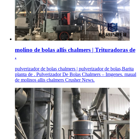
molino de bolas allis chalmers | Trituradoras de
.
pulverizador de bolas chalmers | pulverizador de bolas,Barita
planta de . Pulverizador De Bolas Chalmers – Imgenes. maual
de molinos allis chalmers Crusher News.