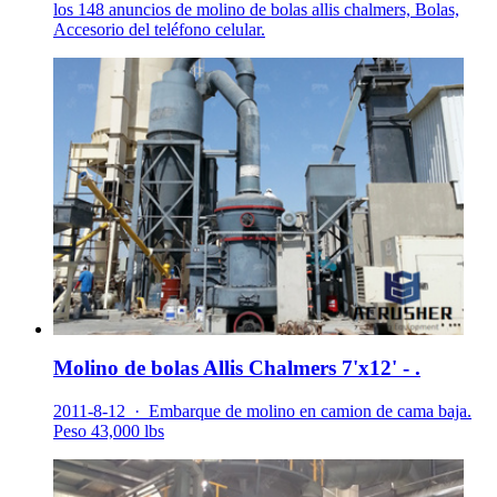
los 148 anuncios de molino de bolas allis chalmers, Bolas,
Accesorio del teléfono celular.
Molino de bolas Allis Chalmers 7'x12' - .
2011-8-12 · Embarque de molino en camion de cama baja.
Peso 43,000 lbs