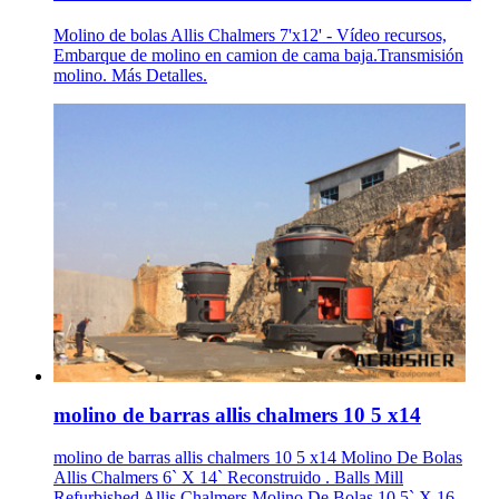
Molino de bolas Allis Chalmers 7'x12' - Vídeo recursos,
Embarque de molino en camion de cama baja.Transmisión
molino. Más Detalles.
molino de barras allis chalmers 10 5 x14
molino de barras allis chalmers 10 5 x14 Molino De Bolas
Allis Chalmers 6` X 14` Reconstruido . Balls Mill
Refurbished Allis Chalmers Molino De Bolas 10.5` X 16 .