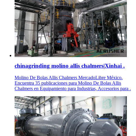
chinagrinding molino allis chalmers|Xinhai .
Molino De Bolas Allis Chalmers MercadoLibre México.
Encuentra 35 publicaciones para Molino De Bolas Allis
Chalmers en Equipamiento para Industrias, Accesorios para .