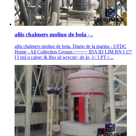
allis chalmers molino de bola - .
allis chalmers molino de bola. Diario de la marina - UFDC
Home - All Collection Groups ~~~~~ IDA ID LIM RN I 1?"
I I enI o calorc & Ifso sd wrvcm> de lo, 1-' I PT i ...