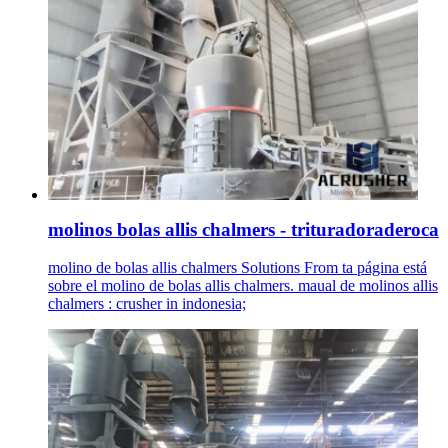
molinos bolas allis chalmers - trituradoraderoca
molino de bolas allis chalmers Solutions From ta página está
sobre el molino de bolas allis chalmers. maual de molinos allis
chalmers : crusher in indonesia;