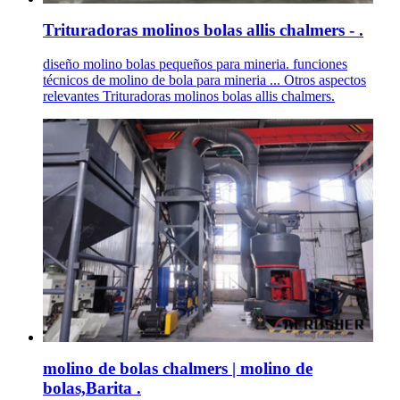
Trituradoras molinos bolas allis chalmers - .
diseño molino bolas pequeños para mineria. funciones
técnicos de molino de bola para mineria ... Otros aspectos
relevantes Trituradoras molinos bolas allis chalmers.
molino de bolas chalmers | molino de
bolas,Barita .