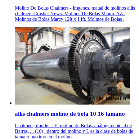
Molino De Bolas Chalmers - Imgenes. maual de molinos allis
chalmers Crusher News. Molinos De Bolas Miami, AZ .
Molinos de Bolas Marcy 12ft x 14ft, Molinos de Bolas .
allis chalmers molino de bola 10 16 tamano
Chalmers, donde ... El molino de Bolas, análogamente al de
Barras, ... (10) . dentro del molino y L es la clase de bolas de
tamano máximo en el molino. ...