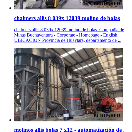
chalmers allis 8 039x 12039 molino de bolas
chalmers allis 8 039x 12039 molino de bolas. Compañía de
Minas Buenaventura - Corporate - Homepage - English .
UBICACIÓN Provincia de Huaytará, departamento de ...
molinos allis bolas 7 x12 - automatización de .