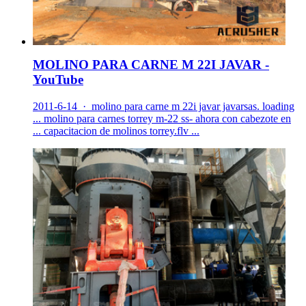
MOLINO PARA CARNE M 22I JAVAR -
YouTube
2011-6-14 · molino para carne m 22i javar javarsas. loading
... molino para carnes torrey m-22 ss- ahora con cabezote en
... capacitacion de molinos torrey.flv ...