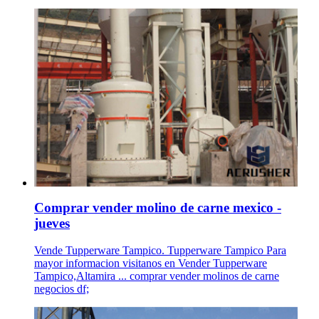
Comprar vender molino de carne mexico -
jueves
Vende Tupperware Tampico. Tupperware Tampico Para
mayor informacion visitanos en Vender Tupperware
Tampico,Altamira ... comprar vender molinos de carne
negocios df;