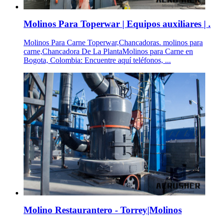
Molinos Para Toperwar | Equipos auxiliares | .
Molinos Para Carne Toperwar,Chancadoras. molinos para
carne,Chancadora De La PlantaMolinos para Carne en
Bogota, Colombia: Encuentre aquí teléfonos, ...
Molino Restaurantero - Torrey|Molinos