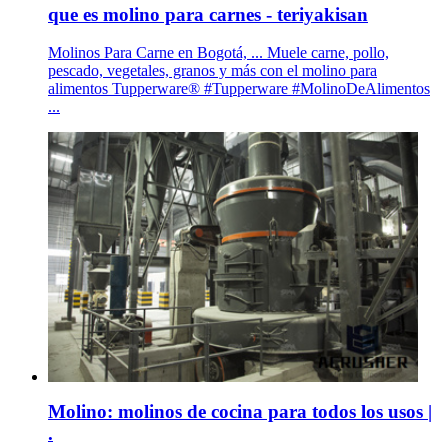
que es molino para carnes - teriyakisan
Molinos Para Carne en Bogotá, ... Muele carne, pollo,
pescado, vegetales, granos y más con el molino para
alimentos Tupperware® #Tupperware #MolinoDeAlimentos
...
Molino: molinos de cocina para todos los usos |
.