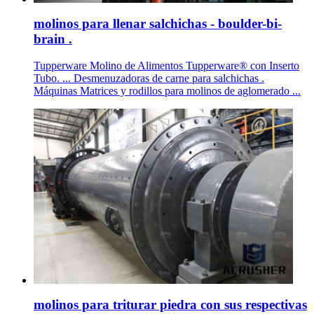
molinos para llenar salchichas - boulder-bi-
brain .
Tupperware Molino de Alimentos Tupperware® con Inserto
Tubo. ... Desmenuzadoras de carne para salchichas .
Máquinas Matrices y rodillos para molinos de aglomerado ...
molinos para triturar piedra con sus respectivas