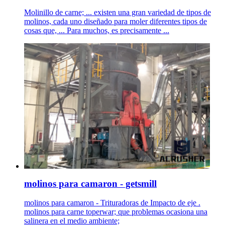
Molinillo de carne; ... existen una gran variedad de tipos de
molinos, cada uno diseñado para moler diferentes tipos de
cosas que, ... Para muchos, es precisamente ...
molinos para camaron - getsmill
molinos para camaron - Trituradoras de Impacto de eje .
molinos para carne toperwar; que problemas ocasiona una
salinera en el medio ambiente;