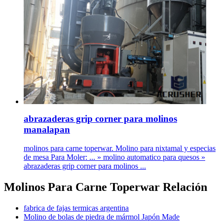
abrazaderas grip corner para molinos
manalapan
molinos para carne toperwar. Molino para nixtamal y especias
de mesa Para Moler: ... » molino automatico para quesos »
abrazaderas grip corner para molinos ...
Molinos Para Carne Toperwar Relación
fabrica de fajas termicas argentina
Molino de bolas de piedra de mármol Japón Made