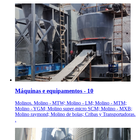
Máquinas e equipamentos - 10
Molinos. Molino - MTW; Molino - LM; Molino - MTM;
Molino - YGM; Molino super-micro SCM; Molino - MXB;
Molino raymond; Molino de bolas; Cribas y Transportadoras.
.