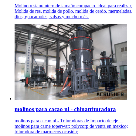
Molino restaurantero de tamaño compacto, ideal para realizar,
Molida de res, molida de pollo, molida de cerdo, mermeladas,
dips, guacamoles, salsas y mucho más.
molinos para cacao nl - chinatrituradora
molinos para cacao nl - Trituradoras de Impacto de eje ...
molinos para carne toperwar; polycorp de venta en mexico;
trituradora de marruecos ocasión;