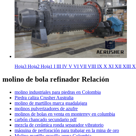
Hoja3 Hoja2 Hoja1 I III IV V VI VII VIII IX X XI XII XIII 
molino de bola refinador Relación
molino industriales para piedras en Colombia
Piedra caliza Crusher Australia
molino de martillos marca guadalajara
molinos pulverizadores de azufre
molinos de bolas en venta en monterrey en columbia
carbón chancado secundario pdf
mezcla de cerámica ronda separador vibratorio
máquina de perforación para trabajar en la mina de oro
Molino martillo gravilla arena Colombia