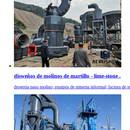
disweños de molinos de martillo - lime-stone .
drogeria paso molino; equipos de mineria informal; factura de 