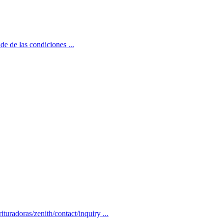
de de las condiciones ...
uradoras/zenith/contact/inquiry ...