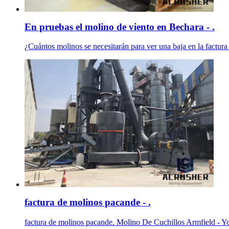
En pruebas el molino de viento en Bechara - .
¿Cuántos molinos se necesitarán para ver una baja en la factura 
factura de molinos pacande - .
factura de molinos pacande. Molino De Cuchillos Armfield - Yo