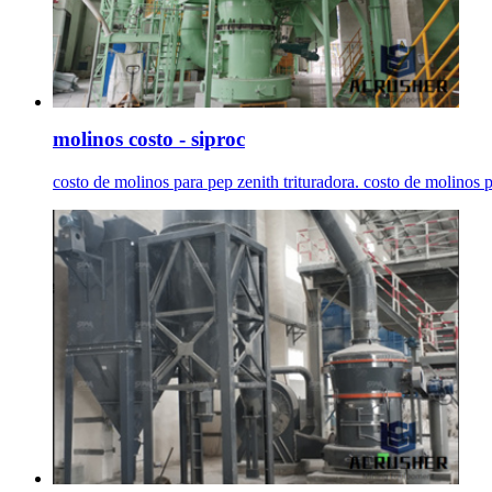
molinos costo - siproc
costo de molinos para pep zenith trituradora. costo de molinos 