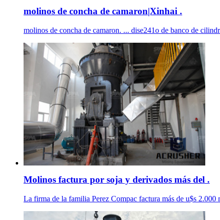
molinos de concha de camaron|Xinhai .
molinos de concha de camaron. ... dise241o de banco de cilindr
Molinos factura por soja y derivados más del .
La firma de la familia Perez Compac factura más de u$s 2.000 m