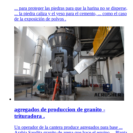
... para proteger las piedras para que la harina no se disperse,
... la piedra caliza y el yeso para el cemento, ... como el caso
de la exposición de polvos .
agregados de produccion de granito -
trituradora .
Un operador de la cantera produce agregados para base ...
Arabia Saudita granito de arena que hace el equipo ... Planta