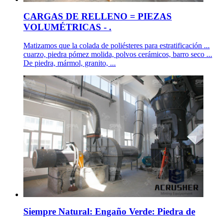
CARGAS DE RELLENO = PIEZAS
VOLUMÉTRICAS - .
Matizamos que la colada de poliésteres para estratificación ...
cuarzo, piedra pómez molida, polvos cerámicos, barro seco ...
De piedra, mármol, granito, ...
Siempre Natural: Engaño Verde: Piedra de