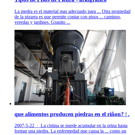
La piedra es el material mas adecuado para ... Otra propiedad
de la pizarra es que permite contar con pisos ... caminos,
veredas y jardines. Granito ...
que alimentos producen piedras en el riñon? | .
2007-5-22 · La cistina se puede acumular en la orina hasta
formar una piedra. La enfermedad que causa la ... como un