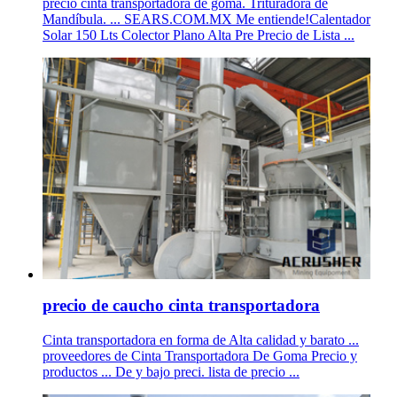
precio cinta transportadora de goma. Trituradora de
Mandíbula. ... SEARS.COM.MX Me entiende!Calentador
Solar 150 Lts Colector Plano Alta Pre Precio de Lista ...
precio de caucho cinta transportadora
Cinta transportadora en forma de Alta calidad y barato ...
proveedores de Cinta Transportadora De Goma Precio y
productos ... De y bajo preci. lista de precio ...