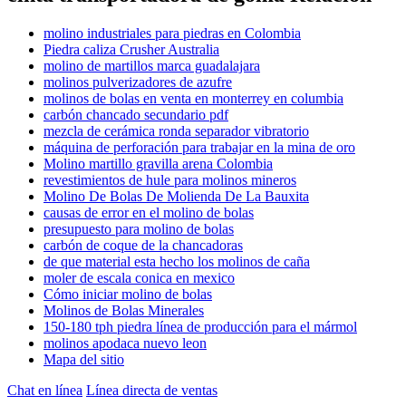
molino industriales para piedras en Colombia
Piedra caliza Crusher Australia
molino de martillos marca guadalajara
molinos pulverizadores de azufre
molinos de bolas en venta en monterrey en columbia
carbón chancado secundario pdf
mezcla de cerámica ronda separador vibratorio
máquina de perforación para trabajar en la mina de oro
Molino martillo gravilla arena Colombia
revestimientos de hule para molinos mineros
Molino De Bolas De Molienda De La Bauxita
causas de error en el molino de bolas
presupuesto para molino de bolas
carbón de coque de la chancadoras
de que material esta hecho los molinos de caña
moler de escala conica en mexico
Cómo iniciar molino de bolas
Molinos de Bolas Minerales
150-180 tph piedra línea de producción para el mármol
molinos apodaca nuevo leon
Mapa del sitio
Chat en línea
Línea directa de ventas