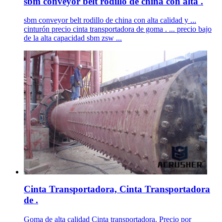
sbm conveyor belt rodillo de china con alta .
sbm conveyor belt rodillo de china con alta calidad y ...
cinturón precio cinta transportadora de goma . ... precio bajo
de la alta capacidad sbm zsw ...
Cinta Transportadora, Cinta Transportadora
de .
Goma de alta calidad Cinta transportadora. Precio por