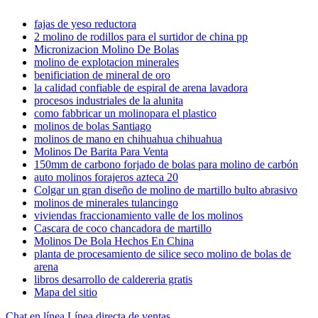
fajas de yeso reductora
2 molino de rodillos para el surtidor de china pp
Micronizacion Molino De Bolas
molino de explotacion minerales
benificiation de mineral de oro
la calidad confiable de espiral de arena lavadora
procesos industriales de la alunita
como fabbricar un molinopara el plastico
molinos de bolas Santiago
molinos de mano en chihuahua chihuahua
Molinos De Barita Para Venta
150mm de carbono forjado de bolas para molino de carbón
auto molinos forajeros azteca 20
Colgar un gran diseño de molino de martillo bulto abrasivo
molinos de minerales tulancingo
viviendas fraccionamiento valle de los molinos
Cascara de coco chancadora de martillo
Molinos De Bola Hechos En China
planta de procesamiento de silice seco molino de bolas de
arena
libros desarrollo de caldereria gratis
Mapa del sitio
Chat en línea
Línea directa de ventas