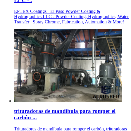
LLC - .
EPTEX Coatings - El Paso Powder Coating &
Hydrographics LLC - Powder Coating, Hydrographics, Water
Transfer , Spray Chrome, Fabrication, Automation & More!
trituradoras de mandíbula para romper el
carbón ...
Trituradoras de mandíbula para romper el carbón, trituradoras