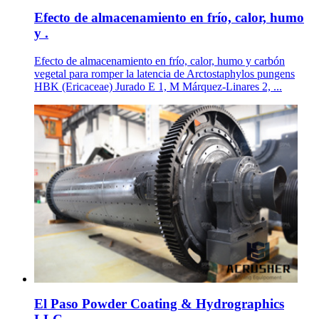
Efecto de almacenamiento en frío, calor, humo
y .
Efecto de almacenamiento en frío, calor, humo y carbón
vegetal para romper la latencia de Arctostaphylos pungens
HBK (Ericaceae) Jurado E 1, M Márquez-Linares 2, ...
El Paso Powder Coating & Hydrographics