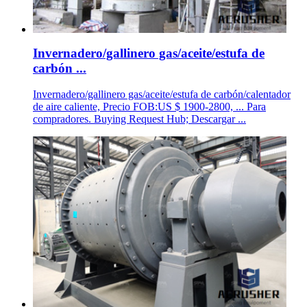
Invernadero/gallinero gas/aceite/estufa de
carbón ...
Invernadero/gallinero gas/aceite/estufa de carbón/calentador
de aire caliente, Precio FOB:US $ 1900-2800, ... Para
compradores. Buying Request Hub; Descargar ...