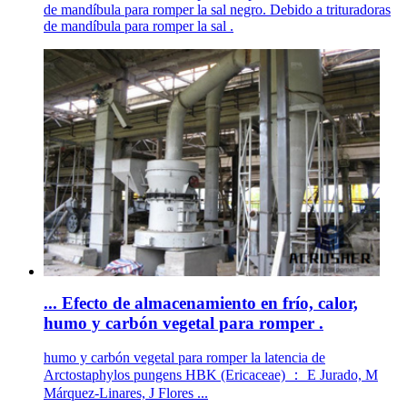
de mandíbula para romper la sal negro. Debido a trituradoras
de mandíbula para romper la sal .
... Efecto de almacenamiento en frío, calor,
humo y carbón vegetal para romper .
humo y carbón vegetal para romper la latencia de
Arctostaphylos pungens HBK (Ericaceae) ： E Jurado, M
Márquez-Linares, J Flores ...