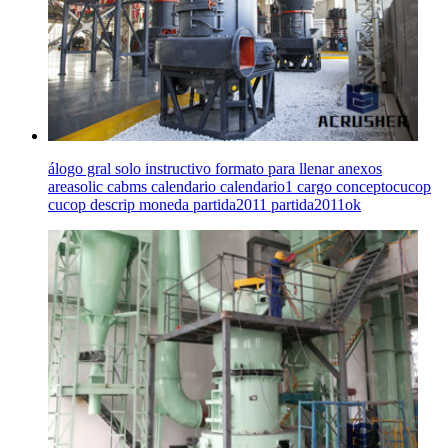
álogo gral solo instructivo formato para llenar anexos
areasolic cabms calendario calendario1 cargo conceptocucop
cucop descrip moneda partida2011 partida2011ok