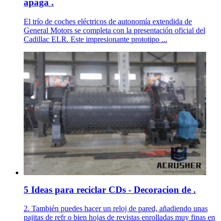
apaga .
El trío de coches eléctricos de autonomía extendida de
General Motors se completa con la presentación oficial del
Cadillac ELR. Este impresionante prototipo ...
5 Ideas para reciclar CDs - Decoracion de .
2. También puedes hacer un reloj de pared, añadiendo unas
pajitas de refr o bien hojas de revistas enrolladas muy finas en