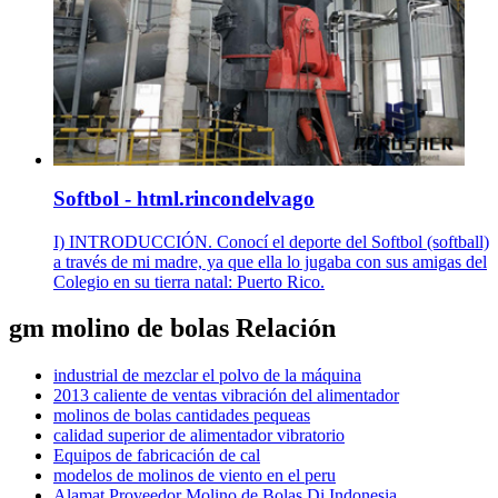
Softbol - html.rincondelvago
I) INTRODUCCIÓN. Conocí el deporte del Softbol (softball)
a través de mi madre, ya que ella lo jugaba con sus amigas del
Colegio en su tierra natal: Puerto Rico.
gm molino de bolas Relación
industrial de mezclar el polvo de la máquina
2013 caliente de ventas vibración del alimentador
molinos de bolas cantidades pequeas
calidad superior de alimentador vibratorio
Equipos de fabricación de cal
modelos de molinos de viento en el peru
Alamat Proveedor Molino de Bolas Di Indonesia