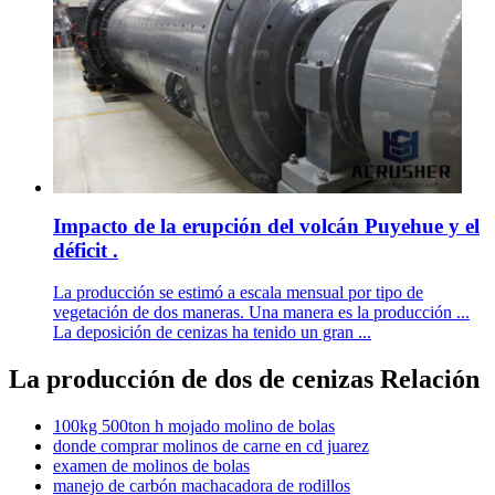
Impacto de la erupción del volcán Puyehue y el
déficit .
La producción se estimó a escala mensual por tipo de
vegetación de dos maneras. Una manera es la producción ...
La deposición de cenizas ha tenido un gran ...
La producción de dos de cenizas Relación
100kg 500ton h mojado molino de bolas
donde comprar molinos de carne en cd juarez
examen de molinos de bolas
manejo de carbón machacadora de rodillos