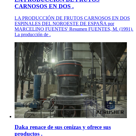
CARNOSOS EN DOS .
LA PRODUCCIÓN DE FRUTOS CARNOSOS EN DOS
ESPINALES DEL NOROESTE DE ESPAÑA por
MARCELINO FUENTES' Resumen FUENTES, M. (1991).
La producción de .
Daka renace de sus cenizas y ofrece sus
productos .