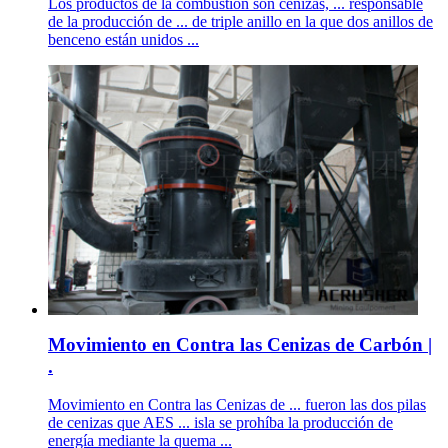
Los productos de la combustión son cenizas, ... responsable
de la producción de ... de triple anillo en la que dos anillos de
benceno están unidos ...
Movimiento en Contra las Cenizas de Carbón |
.
Movimiento en Contra las Cenizas de ... fueron las dos pilas
de cenizas que AES ... isla se prohíba la producción de
energía mediante la quema ...