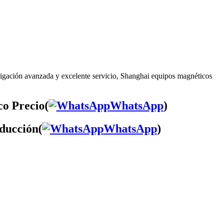
tigación avanzada y excelente servicio, Shanghai equipos magnéticos
co Precio(
WhatsApp
)
oducción(
WhatsApp
)