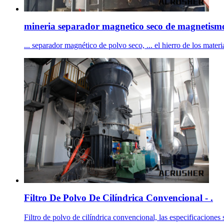
mineria separador magnetico seco de magnetism
... separador magnético de polvo seco, ... el hierro de los mat
Filtro De Polvo De Cilíndrica Convencional - .
Filtro de polvo de cilíndrica convencional, las especificacione