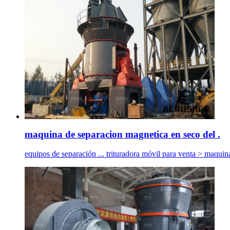
maquina de separacion magnetica en seco del .
equipos de separación ... trituradora móvil para venta > maqui