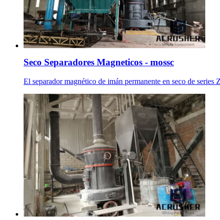
Seco Separadores Magneticos - mossc
El separador magnético de imán permanente en seco de series ZC