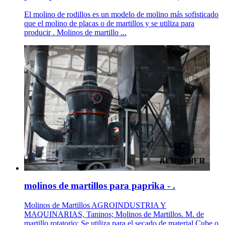
El molino de rodillos es un modelo de molino más sofisticado
que el molino de placas o de martillos y se utiliza para
producir . Molinos de martillo ...
molinos de martillos para paprika - .
Molinos de Martillos AGROINDUSTRIA Y
MAQUINARIAS, Taninos; Molinos de Martillos. M. de
martillo rotatorio: Se utiliza para el secado de material Cube o