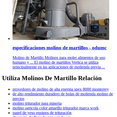
especificaciones molino de martillos - odumc
Molino de Martillo Molinos para moler alimentos de uso
humano y ... El molino de martillos Vertica se utiliza
principalmente en las aplicaciones de molienda previa ...
Utiliza Molinos De Martillo Relación
provedores de molino de alta energia spex 8000 monterrey
de alto rendimiento duradero de bolas de molienda molino de
precios
molino triturador para mineria
molino agricola color amarillo triturador marca work
panel de yeso equipos de trituración