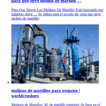
para que sirve molino de martillo - .
Para Que Sirven Los Molinos De Martillo; Está buscando por
palabras clave: ... Se utiliza para el secado de; para que sirve
molino de martillo;
molinos de martillos para oregano |
worldcrushers
Molinos de Martillos. M. de martillo rotatorio: Se basa en el