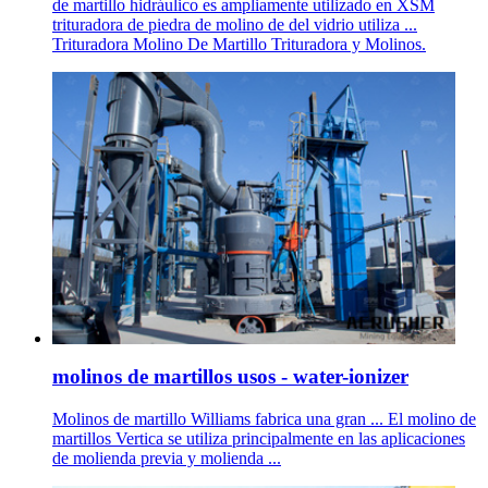
de martillo hidráulico es ampliamente utilizado en XSM
trituradora de piedra de molino de del vidrio utiliza ...
Trituradora Molino De Martillo Trituradora y Molinos.
molinos de martillos usos - water-ionizer
Molinos de martillo Williams fabrica una gran ... El molino de
martillos Vertica se utiliza principalmente en las aplicaciones
de molienda previa y molienda ...