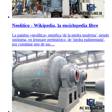
Neolítico - Wikipedia, la enciclopedia libre
La palabra «neolítica» significa 'de la piedra moderna', siendo
sinónima, en lenguaje prehistórico, de 'piedra pulimentada',
por constituir uno de sus ...