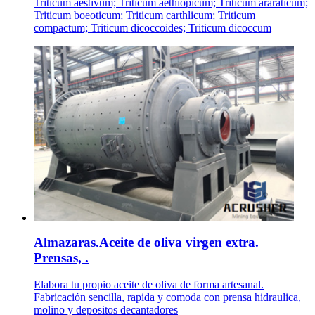
Triticum aestivum; Triticum aethiopicum; Triticum araraticum;
Triticum boeoticum; Triticum carthlicum; Triticum
compactum; Triticum dicoccoides; Triticum dicoccum
Almazaras.Aceite de oliva virgen extra.
Prensas, .
Elabora tu propio aceite de oliva de forma artesanal.
Fabricación sencilla, rapida y comoda con prensa hidraulica,
molino y depositos decantadores