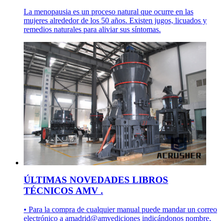
La menopausia es un proceso natural que ocurre en las
mujeres alrededor de los 50 años. Existen jugos, licuados y
remedios naturales para aliviar sus síntomas.
ÚLTIMAS NOVEDADES LIBROS
TÉCNICOS AMV .
• Para la compra de cualquier manual puede mandar un correo
electrónico a amadrid@amvediciones indicándonos nombre,