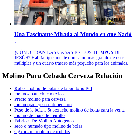
Una Fascinante Mirada al Mundo en que Nació
.
¿CÓMO ERAN LAS CASAS EN LOS TIEMPOS DE
JESÚS? Habría típicamente uno salón más grande de usos
múltiples y un cuarto trasero más pequeño para los animales.
Molino Para Cebada Cerveza Relación
Roller molino de bolas de laboratorio Pdf
molinos para chile mexico
Precio molino para cerveza
molino para yeso rudimentario
Peso de la bola 1 5t pequeño molino de bolas para la venta
molino de maiz de martillo
Fabricas De Molino Autogenos
seco o humedo tipo molino de bolas
Cgxm - un molino de rodillos