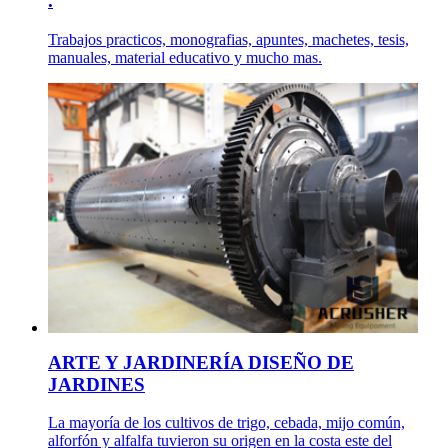
.
Trabajos practicos, monografias, apuntes, machetes, tesis,
manuales, material educativo y mucho mas.
ARTE Y JARDINERÍA DISEÑO DE
JARDINES
La mayoría de los cultivos de trigo, cebada, mijo común,
alforfón y alfalfa tuvieron su origen en la costa este del