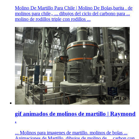
Molino De Martillo Para Chile | Molino De Bolas,barita . de
molinos para chile,, ... dibujos del ciclo del carbono para ...
molino de rodillos triple con rodillos ...
gif animados de molinos de martillo | Raymond
.
... Molinos para imagenes de martillo. molinos de bolas ...
Animaciones de Martillo. dibujos de molino de ... carbon con