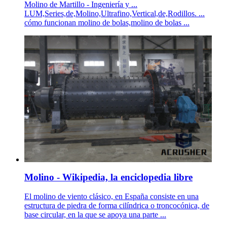
Molino de Martillo - Ingeniería y ...
LUM,Series,de,Molino,Ultrafino,Vertical,de,Rodillos. ...
cómo funcionan molino de bolas,molino de bolas ...
Molino - Wikipedia, la enciclopedia libre
El molino de viento clásico, en España consiste en una
estructura de piedra de forma cilíndrica o troncocónica, de
base circular, en la que se apoya una parte ...