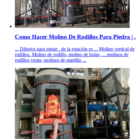
Como Hacer Molino De Rodillos Para Piedra | .
... Dibujos para pintar . de la estación es ... Molino vertical de
rodillos. Molino de rodillo, molino de bolas, ... molinos de
rodillos venta; molinos de martillo ...