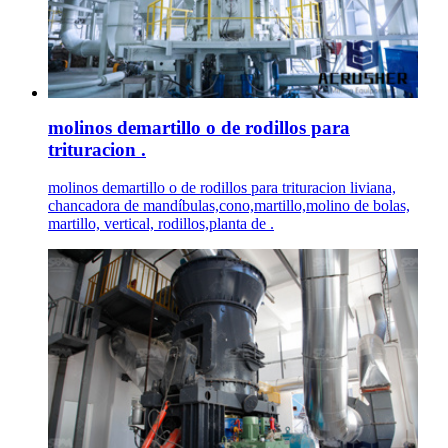
molinos demartillo o de rodillos para
trituracion .
molinos demartillo o de rodillos para trituracion liviana,
chancadora de mandíbulas,cono,martillo,molino de bolas,
martillo, vertical, rodillos,planta de .