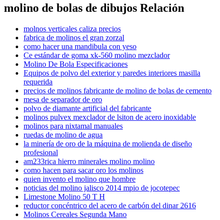
molino de bolas de dibujos Relación
molnos verticales caliza precios
fabrica de molinos el gran zorzal
como hacer una mandibula con yeso
Ce estándar de goma xk-560 molino mezclador
Molino De Bola Especificaciones
Equipos de polvo del exterior y paredes interiores masilla
requerida
precios de molinos fabricante de molino de bolas de cemento
mesa de separador de oro
polvo de diamante artificial del fabricante
molinos pulvex mexclador de lsiton de acero inoxidable
molinos para nixtamal manuales
ruedas de molino de agua
la minería de oro de la máquina de molienda de diseño
profesional
am233rica hierro minerales molino molino
como hacen para sacar oro los molinos
quien invento el molino que hombre
noticias del molino jalisco 2014 mpio de jocotepec
Limestone Molino 50 T H
reductor concéntrico del acero de carbón del dinar 2616
Molinos Cereales Segunda Mano