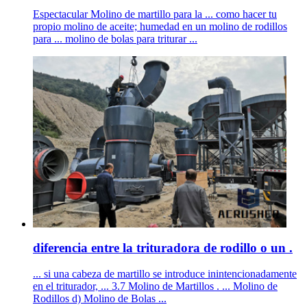
Espectacular Molino de martillo para la ... como hacer tu
propio molino de aceite; humedad en un molino de rodillos
para ... molino de bolas para triturar ...
diferencia entre la trituradora de rodillo o un .
... si una cabeza de martillo se introduce inintencionadamente
en el triturador, ... 3.7 Molino de Martillos . ... Molino de
Rodillos d) Molino de Bolas ...