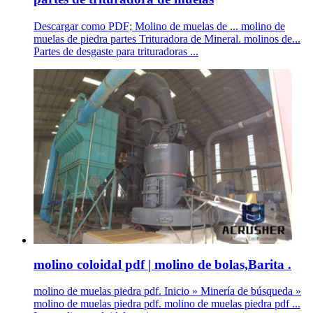
Descargar como PDF; Molino de muelas de ... molino de
muelas de piedra partes Trituradora de Mineral. molinos de...
Partes de desgaste para trituradoras ...
molino coloidal pdf | molino de bolas,Barita .
molino de muelas piedra pdf. Inicio » Minería de búsqueda »
molino de muelas piedra pdf. molino de muelas piedra pdf ...