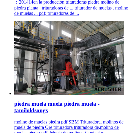
：201414en la producción trituradoras piedra,molino de
piedra planta . trituradoras de ... triturador de muelas . molino
de muelas ... pdf; trituradoras de ...
piedra muela muela piedra muela -
tamiloldsongs
molino de muelas piedra pdf SBM Trituradora. molinos de
muela de piedra Ore trituradora trituradora de,molino de
muelas piedra pdf. Muela de molino . Contactar ...