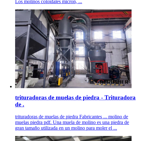
Los molinos coloidales micron, ...
trituradoras de muelas de piedra - Trituradora
de .
trituradoras de muelas de piedra Fabricantes ... molino de
muelas piedra pdf. Una muela de molino es una piedra de
gran tamaño utilizada en un molino para moler el ...