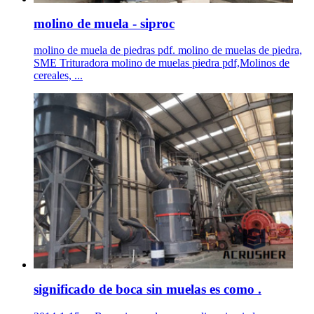
molino de muela - siproc
molino de muela de piedras pdf. molino de muelas de piedra,
SME Trituradora molino de muelas piedra pdf,Molinos de
cereales, ...
significado de boca sin muelas es como .