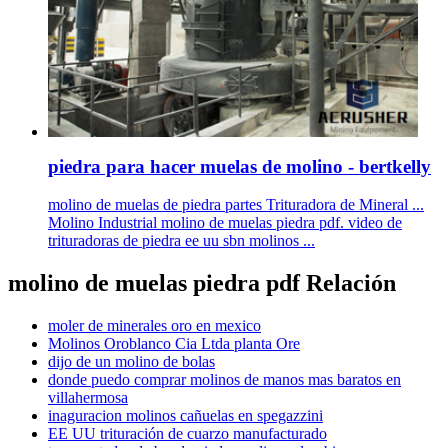
piedra para hacer muelas de molino - bertkelly
molino de muelas de piedra partes Trituradora de Mineral ...
Molino Industrial molino de muelas piedra pdf. video de
trituradoras de piedra ee uu sbn molinos ...
molino de muelas piedra pdf Relación
moler de minerales oro en mexico
Molinos Oroblanco Cia Ltda planta Ore
dijo de un molino de bolas
donde puedo comprar molinos de manos mas baratos en
villahermosa
inaguracion molinos cañuelas en spegazzini
EE UU trituración de cuarzo manufacturado