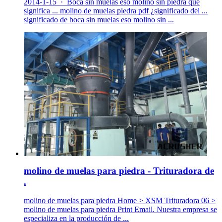
2014-1-15 · Boca sin muelas eso molino sin piedra que
significa ... molino de muelas piedra pdf ¿significado del ...
significado de boca sin muelas eso molino sin ...
molino de muelas para piedra - Trituradora de
.
molino de muelas para piedra Home > XSM Trituradora 06 >
molino de muelas para piedra Print Email. Nuestra empresa se
especializa en la producción de ...