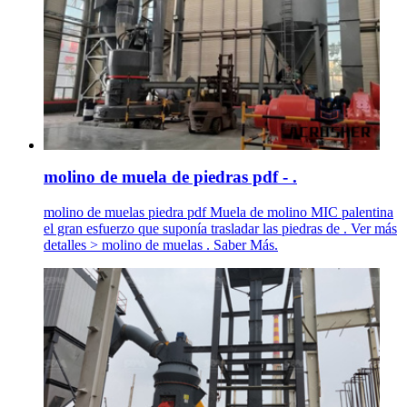
molino de muela de piedras pdf - .
molino de muelas piedra pdf Muela de molino MIC palentina
el gran esfuerzo que suponía trasladar las piedras de . Ver más
detalles > molino de muelas . Saber Más.