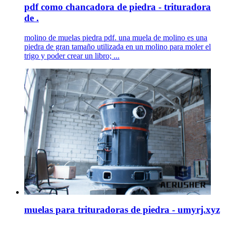
pdf como chancadora de piedra - trituradora
de .
molino de muelas piedra pdf. una muela de molino es una
piedra de gran tamaño utilizada en un molino para moler el
trigo y poder crear un libro; ...
muelas para trituradoras de piedra - umyrj.xyz