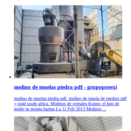
molino de muelas piedra pdf - grupoproexi
molino de muelas piedra pdf. molino de muela de piedras pdf
« gold south africa. Molinos de cereales Komo: el lujo de
moler tu propia harina La 11 Feb 2013 Molinos ...