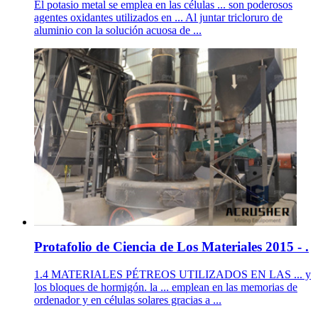
El potasio metal se emplea en las células ... son poderosos
agentes oxidantes utilizados en ... Al juntar tricloruro de
aluminio con la solución acuosa de ...
Protafolio de Ciencia de Los Materiales 2015 - .
1.4 MATERIALES PÉTREOS UTILIZADOS EN LAS ... y
los bloques de hormigón. la ... emplean en las memorias de
ordenador y en células solares gracias a ...