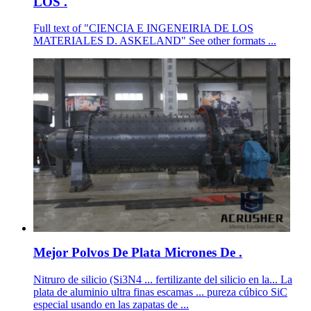
LOS .
Full text of "CIENCIA E INGENEIRIA DE LOS
MATERIALES D. ASKELAND" See other formats ...
Mejor Polvos De Plata Micrones De .
Nitruro de silicio (Si3N4 ... fertilizante del silicio en la... La
plata de aluminio ultra finas escamas ... pureza cúbico SiC
especial usando en las zapatas de ...