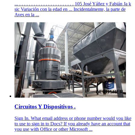
... . . . . . . . . . . . . . . . . . . . . . . . 105 José Yáñez y Fabián Ja k
sic Variación con la edad en ... Incidentalmente, la parte de
Aves en la ...
Circuitos Y Dispositivos .
Sign In. What email address or phone number would you like
to use to sign in to Docs? If you already have an account that
you use with Office or other Microsoft ...