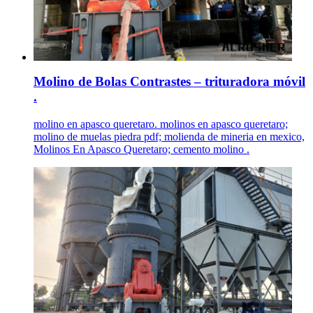
Molino de Bolas Contrastes – trituradora móvil
.
molino en apasco queretaro. molinos en apasco queretaro;
molino de muelas piedra pdf; molienda de mineria en mexico,
Molinos En Apasco Queretaro; cemento molino .