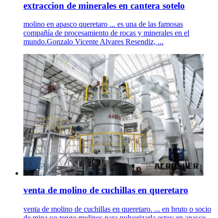
extraccion de minerales en cantera sotelo
molino en apasco queretaro ... es una de las famosas
compañía de procesamiento de rocas y minerales en el
mundo.Gonzalo Vicente Alvares Resendiz, ...
venta de molino de cuchillas en queretaro
venta de molino de cuchillas en queretaro. ... en bruto o socio
de mina yo tengo molinos para pulverizarla estoy en apasco