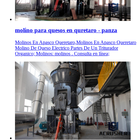
molino para quesos en quretaro - panza
Molinos En Apasco Queretaro,Molinos En Apasco Queretaro
Molino De Queso Electrico Partes De Un Triturador
Organico; Molinos: molinos . Consulta en línea;