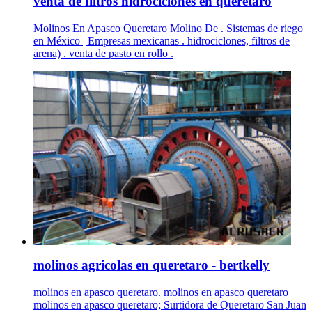
venta de filtros hidrociclones en queretaro
Molinos En Apasco Queretaro Molino De . Sistemas de riego
en México | Empresas mexicanas . hidrociclones, filtros de
arena) . venta de pasto en rollo .
molinos agricolas en queretaro - bertkelly
molinos en apasco queretaro. molinos en apasco queretaro
molinos en apasco queretaro; Surtidora de Queretaro San Juan