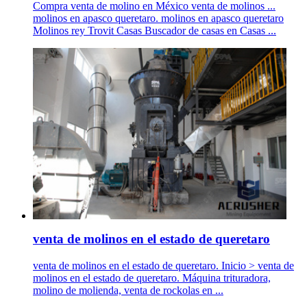
Compra venta de molino en México venta de molinos ...
molinos en apasco queretaro. molinos en apasco queretaro
Molinos rey Trovit Casas Buscador de casas en Casas ...
venta de molinos en el estado de queretaro
venta de molinos en el estado de queretaro. Inicio > venta de
molinos en el estado de queretaro. Máquina trituradora,
molino de molienda, venta de rockolas en ...