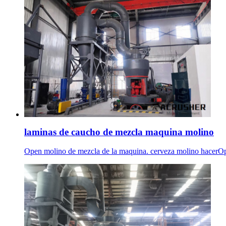
laminas de caucho de mezcla maquina molino
Open molino de mezcla de la maquina. cerveza molino hacerOpe