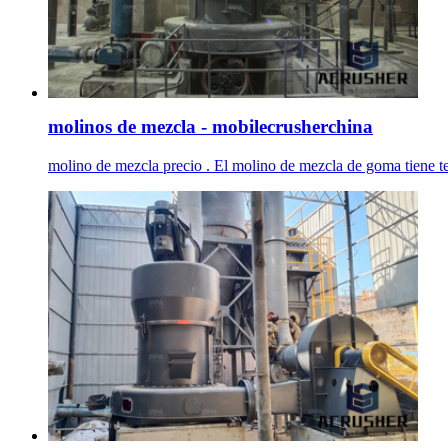
molinos de mezcla - mobilecrusherchina
molino de mezcla precio . El molino de mezcla de goma tiene tec