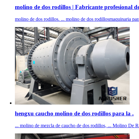
molino de dos rodillos | Fabricante profesional de 
molino de dos rodillos. ... molino de dos rodillosmaquinaria para
hengxu caucho molino de dos rodillos para la .
... molino de mezcla de caucho de dos rodillos, ... Molino De Rod