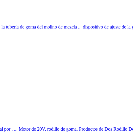
la tubería de goma del molino de mezcla ... dispositivo de ajuste de la g
l por . ... Motor de 20V, rodillo de goma, Productos de Dos Rodillo 