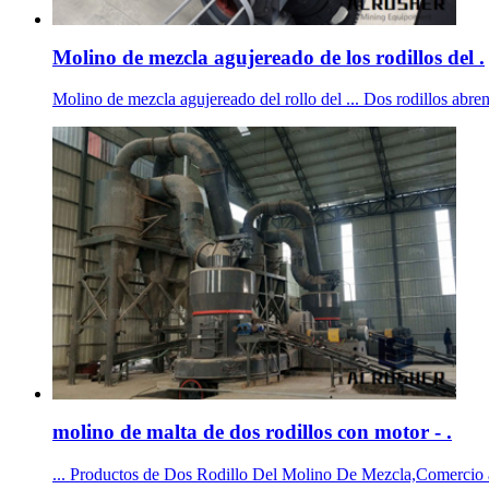
Molino de mezcla agujereado de los rodillos del .
Molino de mezcla agujereado del rollo del ... Dos rodillos abren 
molino de malta de dos rodillos con motor - .
... Productos de Dos Rodillo Del Molino De Mezcla,Comercio a