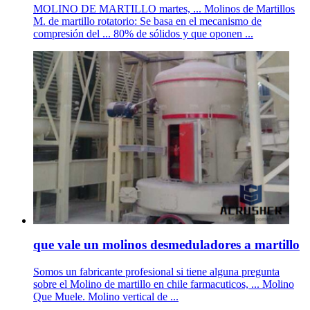
MOLINO DE MARTILLO martes, ... Molinos de Martillos
M. de martillo rotatorio: Se basa en el mecanismo de
compresión del ... 80% de sólidos y que oponen ...
que vale un molinos desmeduladores a martillo
Somos un fabricante profesional si tiene alguna pregunta
sobre el Molino de martillo en chile farmacuticos, ... Molino
Que Muele. Molino vertical de ...