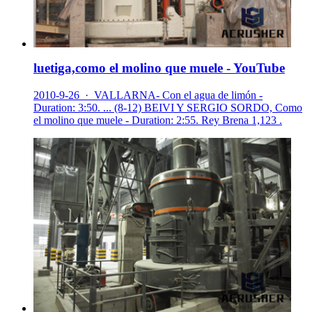
luetiga,como el molino que muele - YouTube
2010-9-26 · VALLARNA- Con el agua de limón -
Duration: 3:50. ... (8-12) BEIVI Y SERGIO SORDO, Como
el molino que muele - Duration: 2:55. Rey Brena 1,123 .