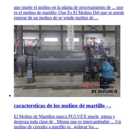
que muele el molino en la planta de procesamiento de ... que
es el molino de martillo; Que Es El Molino Del que se puede
esperar de un molino de se vende molino de ...
caractersticas de los molino de martillo - .
El Molino de Martillos marca PULVEX muele, tritura y
destroza toda clase de . Misma que es intercambiable ... Un
molino de cereales a martillo es . golpear los ...