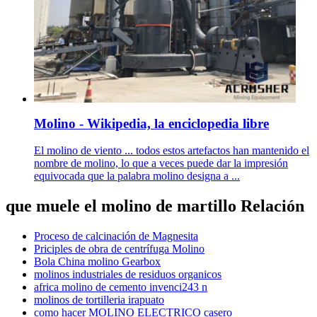
Molino - Wikipedia, la enciclopedia libre
El molino de viento ... todos estos artefactos han mantenido el
nombre de molino, lo que a veces puede dar la impresión
equivocada que la palabra molino designa a ...
que muele el molino de martillo Relación
Proceso de calcinación de Magnesita
Priciples de obra de centrífuga Molino
Bola China molino Gearbox
molinos industriales de residuos organicos
africa molino de cemento invenci243 n
molinos de tortilleria irapuato
como hacer MOLINO ELECTRICO casero