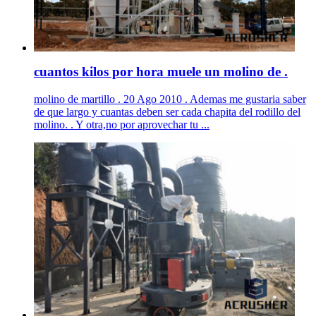
cuantos kilos por hora muele un molino de .
molino de martillo . 20 Ago 2010 . Ademas me gustaria saber
de que largo y cuantas deben ser cada chapita del rodillo del
molino. . Y otra,no por aprovechar tu ...