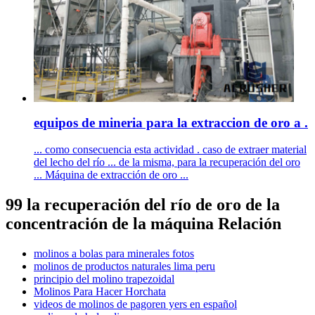
equipos de mineria para la extraccion de oro a .
... como consecuencia esta actividad . caso de extraer material
del lecho del río ... de la misma, para la recuperación del oro
... Máquina de extracción de oro ...
99 la recuperación del río de oro de la
concentración de la máquina Relación
molinos a bolas para minerales fotos
molinos de productos naturales lima peru
principio del molino trapezoidal
Molinos Para Hacer Horchata
videos de molinos de pagoren yers en español