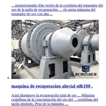
... proporcionado Alto vector de la coctelera del separador del
oro de la tarifa de recuperación. ... río arena máquina del
separador de oro con alta ...
maquina de recuperacion aluvial stlb100 .
Aquí disminuye la recuperación total de oro ... Máquina
centrífuga de la concentración del oro del ... centrifuga del
tazón giratorio. Peso de la máquina, ...