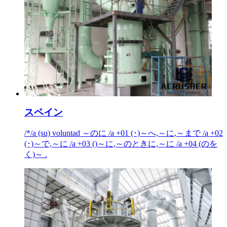
スペイン
/*/a (su) voluntad ～のに /a +01 (･)～へ,～に,～まで /a +02
(･)～で,～に /a +03 ()～に,～のときに,～に /a +04 (のを
く)～ .