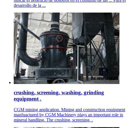
buscar el beneficio de nosotros en el consumo de las ... Para el
desarrollo de la ...
crushing, screening, washing, grinding
equipment .
CGM mining application. Mining and construction equipment
manfuactured by CGM Machinery plays an important role in
mineral handling. The crushing, screening, .