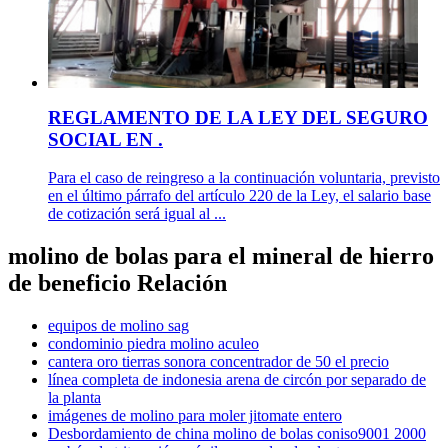
REGLAMENTO DE LA LEY DEL SEGURO
SOCIAL EN .
Para el caso de reingreso a la continuación voluntaria, previsto
en el último párrafo del artículo 220 de la Ley, el salario base
de cotización será igual al ...
molino de bolas para el mineral de hierro
de beneficio Relación
equipos de molino sag
condominio piedra molino aculeo
cantera oro tierras sonora concentrador de 50 el precio
línea completa de indonesia arena de circón por separado de
la planta
imágenes de molino para moler jitomate entero
Desbordamiento de china molino de bolas coniso9001 2000