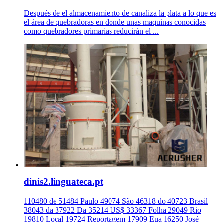
Después de el almacenamiento de canaliza la plata a lo que es
el área de quebradoras en donde unas maquinas conocidas
como quebradores primarias reducirán el ...
dinis2.linguateca.pt
110480 de 51484 Paulo 49074 São 46318 do 40723 Brasil
38043 da 37922 Da 35214 US$ 33367 Folha 29049 Rio
19810 Local 19724 Reportagem 17909 Eua 16250 José