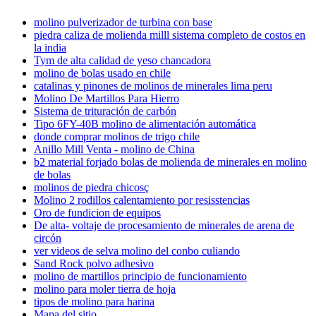
molino pulverizador de turbina con base
piedra caliza de molienda milll sistema completo de costos en
la india
Tym de alta calidad de yeso chancadora
molino de bolas usado en chile
catalinas y pinones de molinos de minerales lima peru
Molino De Martillos Para Hierro
Sistema de trituración de carbón
Tipo 6FY-40B molino de alimentación automática
donde comprar molinos de trigo chile
Anillo Mill Venta - molino de China
b2 material forjado bolas de molienda de minerales en molino
de bolas
molinos de piedra chicosç
Molino 2 rodillos calentamiento por resisstencias
Oro de fundicion de equipos
De alta- voltaje de procesamiento de minerales de arena de
circón
ver videos de selva molino del conbo culiando
Sand Rock polvo adhesivo
molino de martillos principio de funcionamiento
molino para moler tierra de hoja
tipos de molino para harina
Mapa del sitio