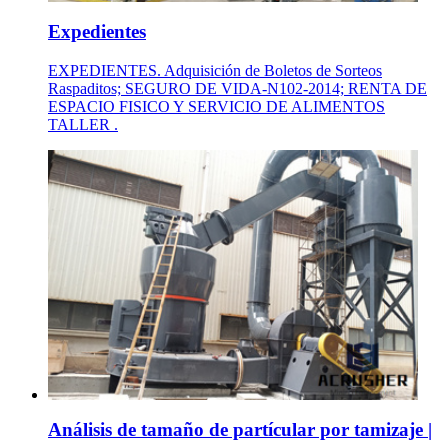
Expedientes
EXPEDIENTES. Adquisición de Boletos de Sorteos
Raspaditos; SEGURO DE VIDA-N102-2014; RENTA DE
ESPACIO FISICO Y SERVICIO DE ALIMENTOS
TALLER .
Análisis de tamaño de partícular por tamizaje |