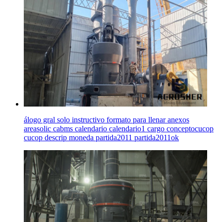
álogo gral solo instructivo formato para llenar anexos
areasolic cabms calendario calendario1 cargo conceptocucop
cucop descrip moneda partida2011 partida2011ok