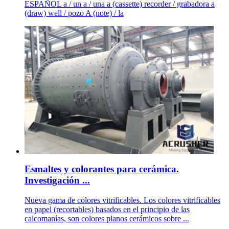
ESPAÑOL a / un a / una a (cassette) recorder / grabadora a
(draw) well / pozo A (note) / la
Esmaltes y colorantes para cerámica.
Investigación ...
Nueva gama de colores vitrificables. Los colores vitrificables
en papel (recortables) basados en el principio de las
calcomanías, son colores planos cerámicos sobre ...