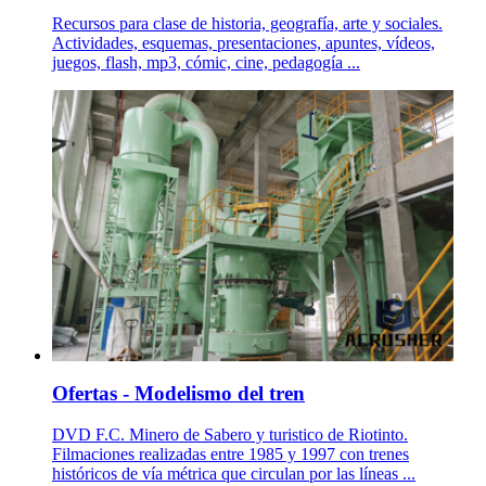
Recursos para clase de historia, geografía, arte y sociales.
Actividades, esquemas, presentaciones, apuntes, vídeos,
juegos, flash, mp3, cómic, cine, pedagogía ...
Ofertas - Modelismo del tren
DVD F.C. Minero de Sabero y turistico de Riotinto.
Filmaciones realizadas entre 1985 y 1997 con trenes
históricos de vía métrica que circulan por las líneas ...