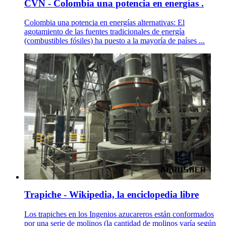
CVN - Colombia una potencia en energías .
Colombia una potencia en energías alternativas: El
agotamiento de las fuentes tradicionales de energía
(combustibles fósiles) ha puesto a la mayoría de países ...
Trapiche - Wikipedia, la enciclopedia libre
Los trapiches en los Ingenios azucareros están conformados
por una serie de molinos (la cantidad de molinos varía según