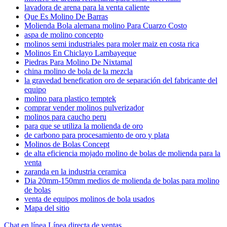
lavadora de arena para la venta caliente
Que Es Molino De Barras
Molienda Bola alemana molino Para Cuarzo Costo
aspa de molino concepto
molinos semi industriales para moler maiz en costa rica
Molinos En Chiclayo Lambayeque
Piedras Para Molino De Nixtamal
china molino de bola de la mezcla
la gravedad benefication oro de separación del fabricante del
equipo
molino para plastico temptek
comprar vender molinos pulverizador
molinos para caucho peru
para que se utiliza la molienda de oro
de carbono para procesamiento de oro y plata
Molinos de Bolas Concept
de alta eficiencia mojado molino de bolas de molienda para la
venta
zaranda en la industria ceramica
Dia 20mm-150mm medios de molienda de bolas para molino
de bolas
venta de equipos molinos de bola usados
Mapa del sitio
Chat en línea
Línea directa de ventas