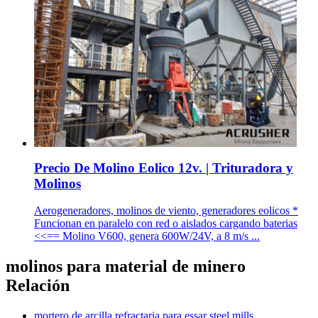
Precio De Molino Eolico 12v. | Trituradora y
Molinos
Aerogeneradores, molinos de viento, generadores eolicos *
Funcionan en paralelo con red o aislados cargando baterias
<<== Molino V600, genera 600W/24V, a 8 m/s ...
molinos para material de minero
Relación
mortero de arcilla refractaria para essar steel mills