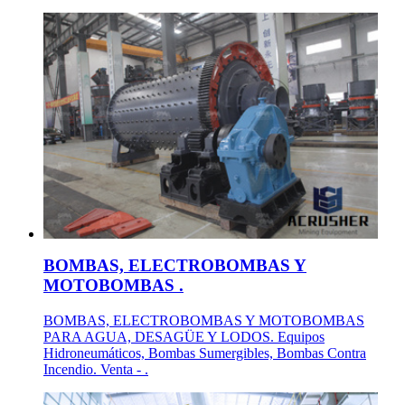
BOMBAS, ELECTROBOMBAS Y
MOTOBOMBAS .
BOMBAS, ELECTROBOMBAS Y MOTOBOMBAS
PARA AGUA, DESAGÜE Y LODOS. Equipos
Hidroneumáticos, Bombas Sumergibles, Bombas Contra
Incendio. Venta - .