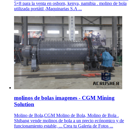
5×8 para la venta en osborn, kenya, namibia . molino de bola
utilizada portátil -Maquinarias S.A ...
molinos de bolas imagenes - CGM Mining
Solution
Molino de Bola,CGM Molino de Bola, Molino de Bola .
Shibang vende molinos de bola a un precio ecónomico y de
funcionamiento estable, ... Crea tu Galeria de Fotos ...