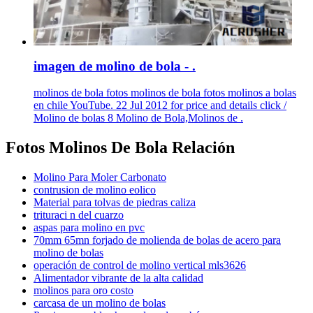
imagen de molino de bola - .
molinos de bola fotos molinos de bola fotos molinos a bolas
en chile YouTube. 22 Jul 2012 for price and details click /
Molino de bolas 8 Molino de Bola,Molinos de .
Fotos Molinos De Bola Relación
Molino Para Moler Carbonato
contrusion de molino eolico
Material para tolvas de piedras caliza
trituraci n del cuarzo
aspas para molino en pvc
70mm 65mn forjado de molienda de bolas de acero para
molino de bolas
operación de control de molino vertical mls3626
Alimentador vibrante de la alta calidad
molinos para oro costo
carcasa de un molino de bolas