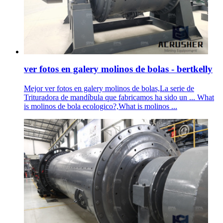
ver fotos en galery molinos de bolas - bertkelly
Mejor ver fotos en galery molinos de bolas,La serie de
Trituradora de mandíbula que fabricamos ha sido un ... What
is molinos de bola ecologico?,What is molinos ...