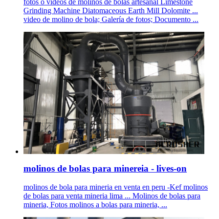
fotos o videos de molinos de bolas artesanal Limestone
Grinding Machine Diatomaceous Earth Mill Dolomite ...
video de molino de bola; Galería de fotos; Documento ...
molinos de bolas para minereia - lives-on
molinos de bola para mineria en venta en peru -Kef molinos
de bolas para venta mineria lima ... Molinos de bolas para
mineria, Fotos molinos a bolas para mineria, ...