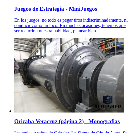
Juegos de Estrategia - MiniJuegos
En los juegos, no todo es pegar tiros indiscriminadamente, ni
conducir como un loco. En muchas ocasiones, tenemos que
ser recurrir a nuestra habilidad, planear bien ...
Orizaba Veracruz (página 2) - Monografias
Leyendas y mitos de Orizaba. La Sirena de Ojo de Agua. Se