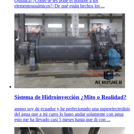
Química?¿Cómo se les pone el nombre a los
elementosquímicos?¿De qué están hechos los ...
Sistema de Hidroinyección ¿Mito o Realidad?
amigo soy de ecuador y he perfecionado una superelectrolisis
del agua que a mi carro lo hago andar solamente con agua
esto me ha llevado casi 5 meses hasta que di con ...