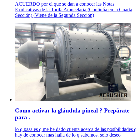
ACUERDO por el que se dan a conocer las Notas
Explicativas de la Tarifa Arancelaria (Continúa en la Cuarta
Sección) (Viene de la Segunda Sección)
Como activar la glándula pineal ? Prepárate
para .
lo q pasa es q me he dado cuenta acerca de las posibilidades q
hay de conocer mas halla de lo q sabemos. solo deseo