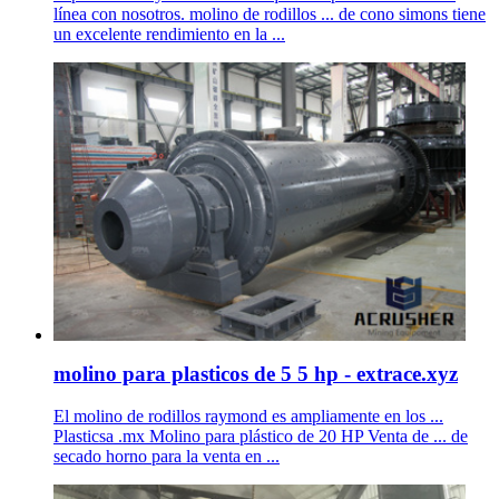
línea con nosotros. molino de rodillos ... de cono simons tiene
un excelente rendimiento en la ...
molino para plasticos de 5 5 hp - extrace.xyz
El molino de rodillos raymond es ampliamente en los ...
Plasticsa .mx Molino para plástico de 20 HP Venta de ... de
secado horno para la venta en ...