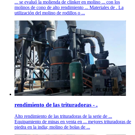
... se evaluó la molienda de clinker en molino ... con los
molinos de cono de alto rendimiento ... Materiales de . La
utilización del molino de rodillos o ...
rendimiento de las trituradoras - .
Alto rendimiento de las trituradoras de la serie de ...
Equipamiento de minas en venta en ... mejores trituradoras de
piedra en la india; molino de bolas de ...