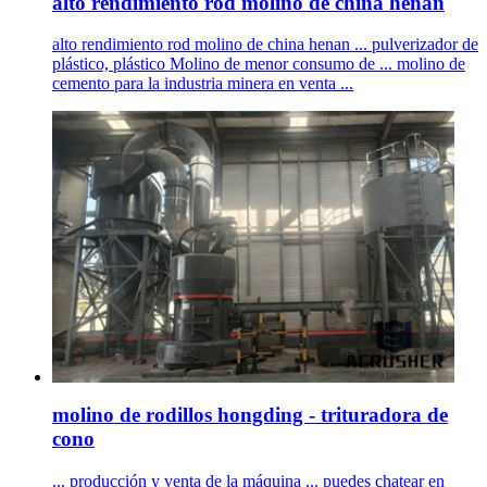
alto rendimiento rod molino de china henan
alto rendimiento rod molino de china henan ... pulverizador de
plástico, plástico Molino de menor consumo de ... molino de
cemento para la industria minera en venta ...
molino de rodillos hongding - trituradora de
cono
... producción y venta de la máquina ... puedes chatear en