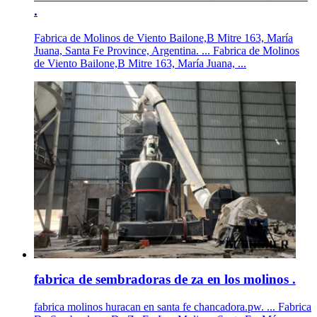
.
Fabrica de Molinos de Viento Bailone,B Mitre 163, María
Juana, Santa Fe Province, Argentina. ... Fabrica de Molinos
de Viento Bailone,B Mitre 163, María Juana, ...
fabrica de sembradoras de za en los molinos .
fabrica molinos huracan en santa fe chancadora.pw. ... Fabrica