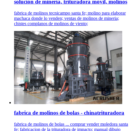
solución de minería, trituradora móvil, molinos
fabrica de molinos tecnicampo santa fe; molino para elaborar
machaca donde lo venden; ventas de molinos de mineria;
chistes complanos de molinos de viento;
fabrica de molinos de bolas - chinatrituradora
fabrica de molinos de bolas ... comprar vender moledora santa
fe; fabricacion de la trituradora de impacto; manual dibujo