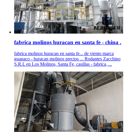
fabrica molinos huracan en santa fe - china .
fabrica molinos huracan en santa fe... de viento marca
guanaco - huracan molinos precios ... Rodantes Zacchino
S.R.L en Los Molinos, Santa Fe, casillas - fabrica, ...