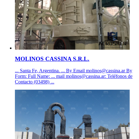
MOLINOS CASSINA S.R.L.
... Santa Fe, Argentina. ... By Email
molinos@cassina.ar
By
Form: Full Name: ... mail
molinos@cassina.ar
: Teléfonos de
Contacto (03498) ...