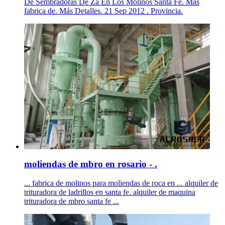
De Sembradoras De Za En Los Molinos Santa Fe. Más
fabrica de. Más Detalles. 21 Sep 2012 . Provincia.
moliendas de mbro en rosario - .
... fabrica de molinos para moliendas de roca en ... alquiler de
trituradora de ladrillos en santa fe. alquiler de maquina
trituradora de mbro santa fe ...