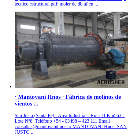
tecnico estructural pdf; moler de db af en ...
· Mantovani Hnos · Fábrica de molinos de
vientos ...
San Justo (Santa Fe) - Area Industrial - Ruta 11 Km563 –
Lote Nº8. Teléfono +54 - 03498 – 423 111 Email
consultas@mantovanihnos.ar
MANTOVANI Hnos. SAN
JUSTO ...