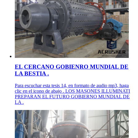
EL CERCANO GOBIENRO MUNDIAL DE
LA BESTIA .
Para escuchar esta tesis 14, en formato de audio mp3, haga
clic en el icono de abajo . LOS MASONES ILLUMINATI
PREPARAN EL FUTURO GOBIERNO MUNDIAL DE
LA .