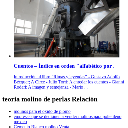
Cuentos – Índice en orden "alfabético por .
Introducción al libro "Rimas y leyendas" - Gustavo Adolfo
Bécquer; A Circe - Julio Torri; A enredar los cuentos - Gianni
Rodari; A imagen y semejanza - Mario ...
teoria molino de perlas Relación
molinos para el oxido de plomo
empresas que se dediquen a vender molinos para polietileno
mexico
Cemento Blanco molino Venta