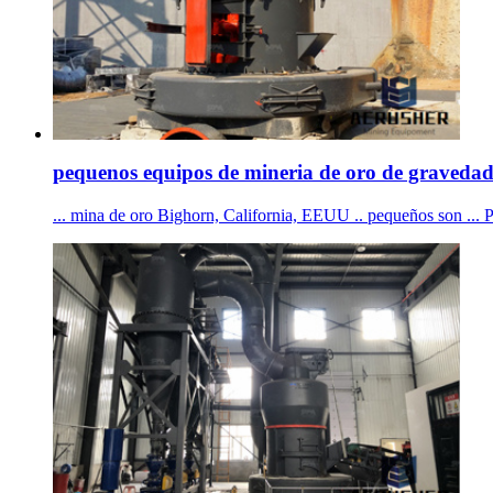
pequenos equipos de mineria de oro de graveda
... mina de oro Bighorn, California, EEUU .. pequeños son ... P