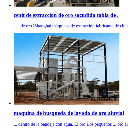
cenit de extraccion de oro sacudida tabla de .
... . de oro lShanghai máquinas de extracción fabricante de chin
maquina de busqueda de lavado de oro aluvial
... dentro de la bandeja con agua. El oro Los pequeños ... oro al