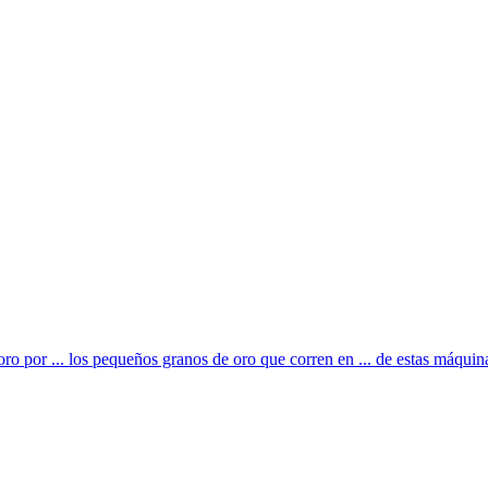
 oro por ... los pequeños granos de oro que corren en ... de estas máquin