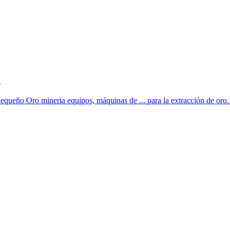
d
equeño Oro mineria equipos, máquinas de ... para la extracción de oro. d