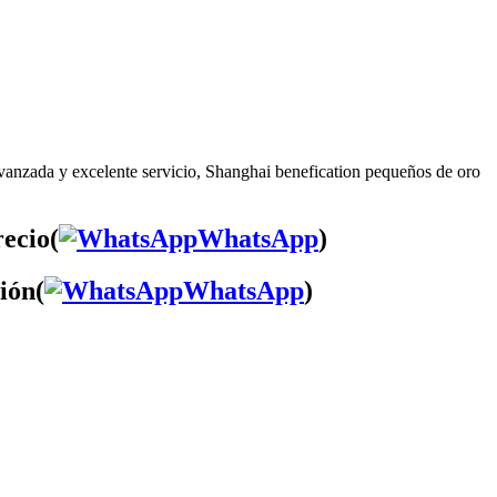
avanzada y excelente servicio, Shanghai benefication pequeños de oro
ecio(
WhatsApp
)
ión(
WhatsApp
)