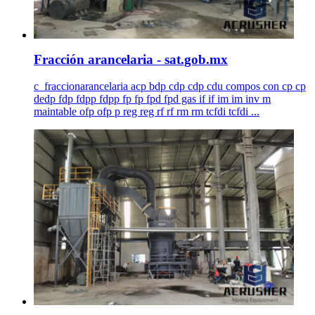
Fracción arancelaria - sat.gob.mx
c_fraccionarancelaria acp bdp cdp cdp cdu compos con cp cp
dedp fdp fdpp fdpp fp fp fpd fpd gas if if im im inv m
maintable ofp ofp p reg reg rf rf rm rm tcfdi tcfdi ...