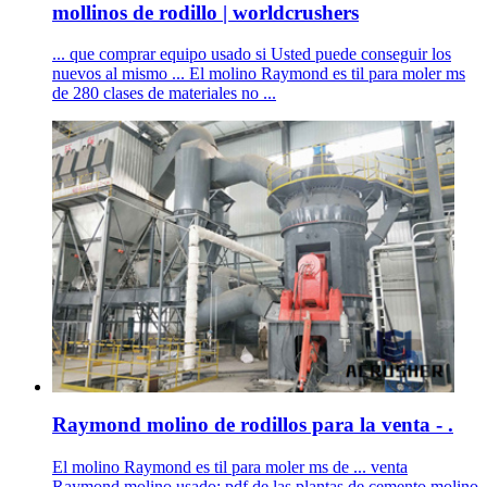
mollinos de rodillo | worldcrushers
... que comprar equipo usado si Usted puede conseguir los
nuevos al mismo ... El molino Raymond es til para moler ms
de 280 clases de materiales no ...
Raymond molino de rodillos para la venta - .
El molino Raymond es til para moler ms de ... venta
Raymond molino usado; pdf de las plantas de cemento molino