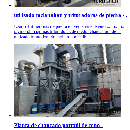
utilizado mclanahan y trituradoras de piedra - .
Usado Trituradoras de piedra en venta en el Reino ... molino
raymond maquinas trituradoras de piedra chancadora de ...
utilizado trituradora de molino port??til; ...
Planta de chancado portátil de cono .