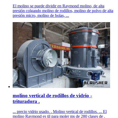
El molino se puede dividir en Raymond molino, de alta
presión colgando molino de rodillos, molino de polvo de alta
presión micro, molino de bolas, ...
molino vertical de rodillos de vidrio -
trituradora .
... precio vidrio usado. . Molino vertical de rodillos. ... El
molino Raymond es til para moler ms de 280 clases de .