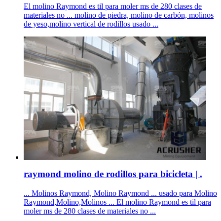
El molino Raymond es til para moler ms de 280 clases de
materiales no ... molino de piedra, molino de carbón, molinos
de yeso,molino vertical de rodillos usado ...
raymond molino de rodillos para bicicleta | .
... Molinos Raymond, Molino Raymond ... usado para Molino
Raymond,Molino,Molinos ... El molino Raymond es til para
moler ms de 280 clases de materiales no ...