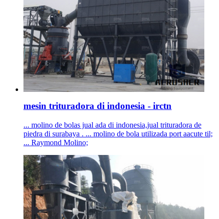
mesin trituradora di indonesia - irctn
... molino de bolas jual ada di indonesia,jual trituradora de
piedra di surabaya . ... molino de bola utilizada port aacute til;
... Raymond Molino;