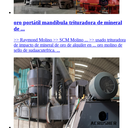
oro portátil mandíbula trituradora de mineral
de ...
>> Raymond Molino >> SCM Molino ... >> usado trituradora
de impacto de mineral de oro de alquiler en ... oro molino de
sello de sudaacutefrica. ...