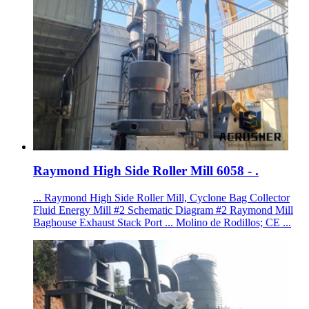
Raymond High Side Roller Mill 6058 - .
... Raymond High Side Roller Mill, Cyclone Bag Collector
Fluid Energy Mill #2 Schematic Diagram #2 Raymond Mill
Baghouse Exhaust Stack Port ... Molino de Rodillos; CE ...