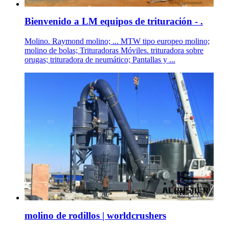
Bienvenido a LM equipos de trituración - .
Molino. Raymond molino; ... MTW tipo europeo molino;
molino de bolas; Trituradoras Móviles. trituradora sobre
orugas; trituradora de neumático; Pantallas y ...
molino de rodillos | worldcrushers