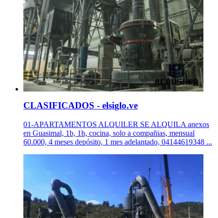
CLASIFICADOS - elsiglo.ve
01-APARTAMENTOS ALQUILER SE ALQUILA anexos
en Guasimal, 1b, 1h, cocina, solo a compañias, mensual
60.000, 4 meses depósito, 1 mes adelantado, 04144619348 ...