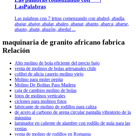
LasPalabras
Las palabras con 7 letras comenzando con ababol, abadìa,
abajar, abajor, abalar, abaleo, abanar, abanto, abarca, abarse,
abasto, abatir, abazòn, abedul ...
maquinaria de granito africano fabrica
Relación
Alto molino de bola eficiente del precio bajo
venta de molinos de bolas artesanales chile
colibri de alicia caserio molino viejo
Molino para moler pepita
Molino De Bolitas Para Madera
caja de cambios molino de bolas
fotos de molinos verticales
ciclones para molinos fotos
fabricante de molino de rodillos para caliza
de acero al carbono de arena circular pantalla vibratorio de la
máquina
laminador en caliente de alambre con rodillo de guía para las
ventas
venta de molino de rodillos en Romania