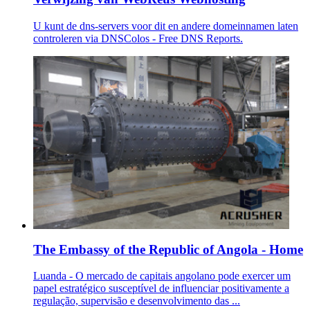
U kunt de dns-servers voor dit en andere domeinnamen laten
controleren via DNSColos - Free DNS Reports.
The Embassy of the Republic of Angola - Home
Luanda - O mercado de capitais angolano pode exercer um
papel estratégico susceptível de influenciar positivamente a
regulação, supervisão e desenvolvimento das ...