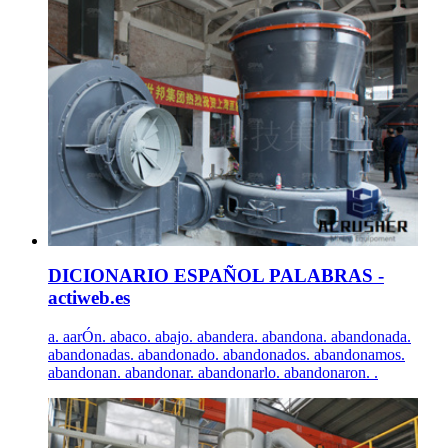
DICIONARIO ESPAÑOL PALABRAS -
actiweb.es
a. aarÓn. abaco. abajo. abandera. abandona. abandonada.
abandonadas. abandonado. abandonados. abandonamos.
abandonan. abandonar. abandonarlo. abandonaron. .