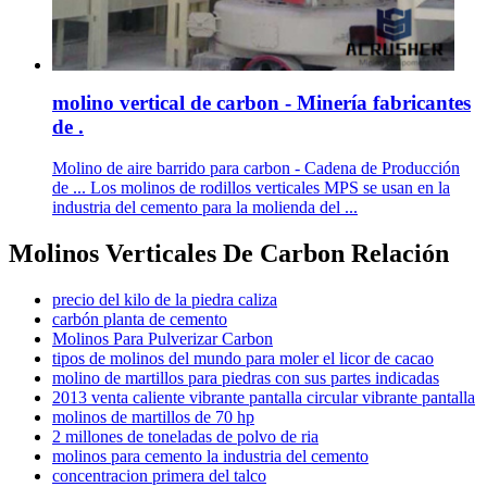
molino vertical de carbon - Minería fabricantes
de .
Molino de aire barrido para carbon - Cadena de Producción
de ... Los molinos de rodillos verticales MPS se usan en la
industria del cemento para la molienda del ...
Molinos Verticales De Carbon Relación
precio del kilo de la piedra caliza
carbón planta de cemento
Molinos Para Pulverizar Carbon
tipos de molinos del mundo para moler el licor de cacao
molino de martillos para piedras con sus partes indicadas
2013 venta caliente vibrante pantalla circular vibrante pantalla
molinos de martillos de 70 hp
2 millones de toneladas de polvo de ria
molinos para cemento la industria del cemento
concentracion primera del talco