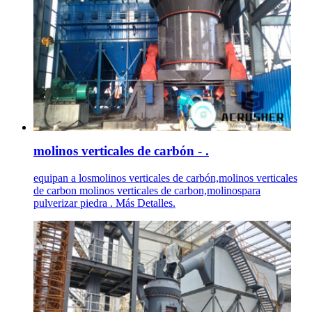
molinos verticales de carbón - .
equipan a losmolinos verticales de carbón,molinos verticales
de carbon molinos verticales de carbon,molinospara
pulverizar piedra . Más Detalles.