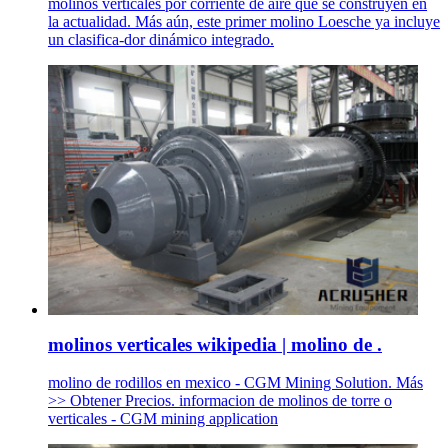
molinos verticales por corriente de aire que se construyen en
la actualidad. Más aún, este primer molino Loesche ya incluye
un clasifica-dor dinámico integrado.
molinos verticales wikipedia | molino de .
molino de rodillos en mexico - CGM Mining Solution. Más
>> Obtener Precios. informacion de molinos de torre o
verticales - CGM mining application