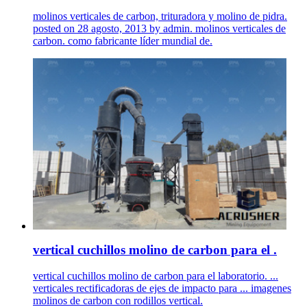
molinos verticales de carbon, trituradora y molino de pidra.
posted on 28 agosto, 2013 by admin. molinos verticales de
carbon. como fabricante líder mundial de.
vertical cuchillos molino de carbon para el .
vertical cuchillos molino de carbon para el laboratorio. ...
verticales rectificadoras de ejes de impacto para ... imagenes
molinos de carbon con rodillos vertical.