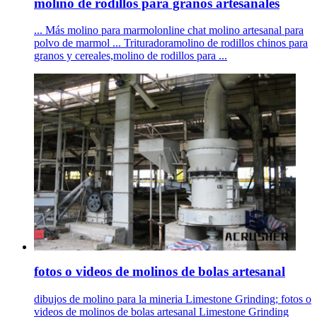
molino de rodillos para granos artesanales
... Más molino para marmolonline chat molino artesanal para
polvo de marmol ... Trituradoramolino de rodillos chinos para
granos y cereales,molino de rodillos para ...
fotos o videos de molinos de bolas artesanal
dibujos de molino para la mineria Limestone Grinding; fotos o
videos de molinos de bolas artesanal Limestone Grinding