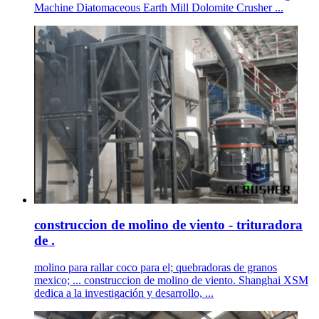
Machine Diatomaceous Earth Mill Dolomite Crusher ...
construccion de molino de viento - trituradora
de .
molino para rallar coco para el; quebradoras de granos
mexico; ... construccion de molino de viento. Shanghai XSM
dedica a la investigación y desarrollo, ...