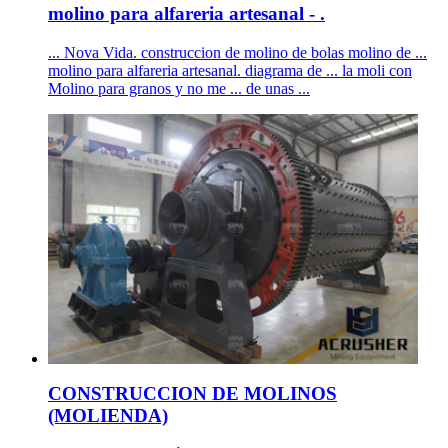
molino para alfareria artesanal - .
... Nova Vida. construccion de molino de bolas molino de ...
molino para alfareria artesanal. diagrama de ... la moli con
Molino para granos y no me ... de unas ...
CONSTRUCCION DE MOLINOS
(MOLIENDA)